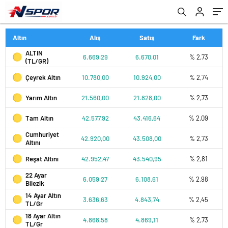
Altın
Alış
Satış
Fark
ALTIN
6.669,29
6.670,01
% 2,73
(TL/GR)
Çeyrek Altın
10.780,00
10.924,00
% 2,74
Yarım Altın
21.560,00
21.828,00
% 2,73
Tam Altın
42.577,92
43.416,64
% 2,09
Cumhuriyet
42.920,00
43.508,00
% 2,73
Altını
Reşat Altını
42.952,47
43.540,95
% 2,81
22 Ayar
6.059,27
6.108,61
% 2,98
Bilezik
14 Ayar Altın
3.636,63
4.843,74
% 2,45
TL/Gr
18 Ayar Altın
4.868,58
4.869,11
% 2,73
TL/Gr