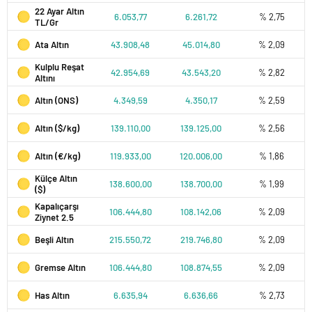
22 Ayar Altın
6.053,77
6.261,72
% 2,75
TL/Gr
Ata Altın
43.908,48
45.014,80
% 2,09
Kulplu Reşat
42.954,69
43.543,20
% 2,82
Altını
Altın (ONS)
4.349,59
4.350,17
% 2,59
Altın ($/kg)
139.110,00
139.125,00
% 2,56
Altın (€/kg)
119.933,00
120.006,00
% 1,86
Külçe Altın
138.600,00
138.700,00
% 1,99
($)
Kapalıçarşı
106.444,80
108.142,06
% 2,09
Ziynet 2.5
Beşli Altın
215.550,72
219.746,80
% 2,09
Gremse Altın
106.444,80
108.874,55
% 2,09
Has Altın
6.635,94
6.636,66
% 2,73