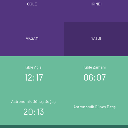
ÖĞLE
İKİNDİ
AKŞAM
YATSI
Kıble Açısı
Kıble Zamanı
12:17
06:07
Astronomik Güneş Doğuş
Astronomik Güneş Batış
20:13