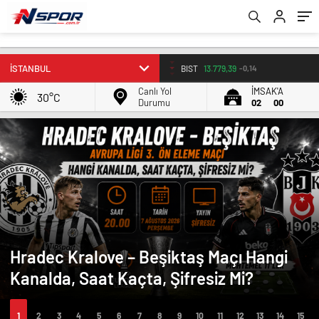
BIST
13.779,39
-0,14
Canlı Yol
İMSAK'A
30°C
Durumu
02
00
Hradec Kralove – Beşiktaş Maçı Hangi
Kanalda, Saat Kaçta, Şifresiz Mi?