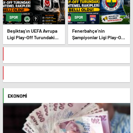
SPOR
SPOR
Beşiktaş’ın UEFA Avrupa
Fenerbahçe’nin
Ligi Play-Off Turundaki
Şampiyonlar Ligi Play-Off
Muhtemel Rakipleri Belli
Turundaki Muhtemel
Oldu! Avrupa Yolunda
Rakipleri Belli Oldu!
Kritik Eşleşmeler
EKONOMI