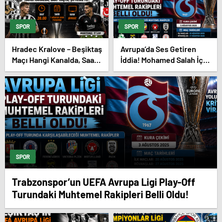
SPOR
SPOR
Hradec Kralove – Beşiktaş
Avrupa’da Ses Getiren
Maçı Hangi Kanalda, Saat
İddia! Mohamed Salah İçin
Kaçta, Şifresiz Mi?
Trabzonspor Sürprizi
SPOR
Trabzonspor’un UEFA Avrupa Ligi Play-Off
Turundaki Muhtemel Rakipleri Belli Oldu!