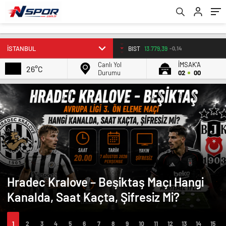
BIST
13.779,39
-0,14
Canlı Yol
İMSAK'A
26°C
Durumu
02
00
Hradec Kralove – Beşiktaş Maçı Hangi
Kanalda, Saat Kaçta, Şifresiz Mi?