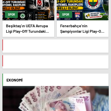
SPOR
SPOR
Beşiktaş’ın UEFA Avrupa
Fenerbahçe’nin
Ligi Play-Off Turundaki
Şampiyonlar Ligi Play-Off
Muhtemel Rakipleri Belli
Turundaki Muhtemel
Oldu! Avrupa Yolunda
Rakipleri Belli Oldu!
Kritik Eşleşmeler
EKONOMI