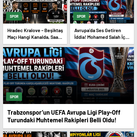
SPOR
SPOR
Hradec Kralove – Beşiktaş
Avrupa’da Ses Getiren
Maçı Hangi Kanalda, Saat
İddia! Mohamed Salah İçin
Kaçta, Şifresiz Mi?
Trabzonspor Sürprizi
SPOR
Trabzonspor’un UEFA Avrupa Ligi Play-Off
Turundaki Muhtemel Rakipleri Belli Oldu!