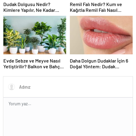
Dudak Dolgusu Nedir?
Remil Falı Nedir? Kum ve
Kimlere Yapılır, Ne Kadar
Kağıtla Remil Falı Nasıl
Kalıcıdır?
Bakılır?
Evde Sebze ve Meyve Nasıl
Daha Dolgun Dudaklar İçin 6
Yetiştirilir? Balkon ve Bahçe
Doğal Yöntem: Dudak
İçin Pratik Rehber
Dolgusu Olmadan Hacimli
Görünüm