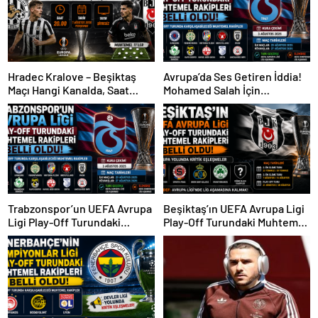
Hradec Kralove – Beşiktaş
Avrupa’da Ses Getiren İddia!
Maçı Hangi Kanalda, Saat
Mohamed Salah İçin
Kaçta, Şifresiz Mi?
Trabzonspor Sürprizi
Trabzonspor’un UEFA Avrupa
Beşiktaş’ın UEFA Avrupa Ligi
Ligi Play-Off Turundaki
Play-Off Turundaki Muhtemel
Muhtemel Rakipleri Belli
Rakipleri Belli Oldu! Avrupa
Oldu!
Yolunda Kritik Eşleşmeler