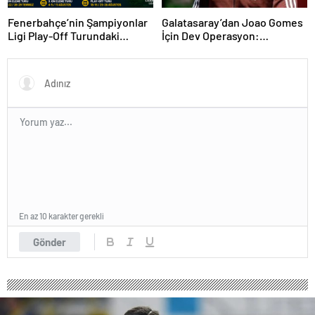
Fenerbahçe’nin Şampiyonlar
Galatasaray’dan Joao Gomes
Ligi Play-Off Turundaki
İçin Dev Operasyon:
Muhtemel Rakipleri Belli
Transferde Rekor Bütçe
Oldu!
Gündemde
En az 10 karakter gerekli
Gönder