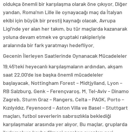
oldukça önemli bir karşılaşma olarak öne çıkıyor. Diğer
yandan, Roma’nın Lille ile oynayacağı maç da İtalyan
ekibi için büyük bir prestij kaynağı olacak. Avrupa
Ligi’nde yer alan her takım, bu tür maçlarda kazanarak
yoluna devam etmek ve gruptaki rakipleriyle
aralarında bir fark yaratmayı hedefliyor.
Gecenin İlerleyen Saatlerinde Oynanacak Mücadeleler
19.45’teki heyecanlı karşılaşmaların ardından, akşam
saat 22.00’de ise başka önemli mücadeleler
başlayacak. Nottingham Forest – Midtjylland, Lyon –
RB Salzburg, Genk – Ferençvaroş, M. Tel-Aviv – Dinamo
Zagreb, Sturm Graz – Rangers, Celta – PAOK, Porto –
Kızılyıldız, Feyenoord – Aston Villa ve Basel – Stuttgart
maçları, futbol severlerin sabırsızlıkla beklediği
karşılaşmalar arasında yer alıyor. Bu maçlar, gruplarda