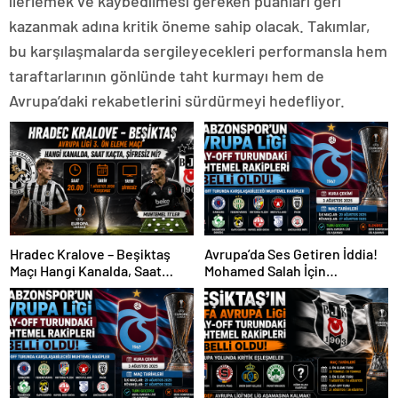
ilerlemek ve kaybedilmesi gereken puanları geri
kazanmak adına kritik öneme sahip olacak. Takımlar,
bu karşılaşmalarda sergileyecekleri performansla hem
taraftarlarının gönlünde taht kurmayı hem de
Avrupa’daki rekabetlerini sürdürmeyi hedefliyor.
Hradec Kralove – Beşiktaş
Avrupa’da Ses Getiren İddia!
Maçı Hangi Kanalda, Saat
Mohamed Salah İçin
Kaçta, Şifresiz Mi?
Trabzonspor Sürprizi