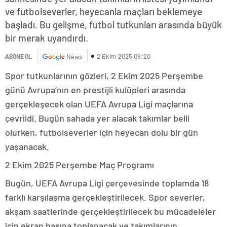
ve futbolseverler, heyecanla maçları beklemeye
başladı. Bu gelişme, futbol tutkunları arasında büyük
bir merak uyandırdı.
2 Ekim 2025 09:20
ABONE OL
News
Spor tutkunlarının gözleri, 2 Ekim 2025 Perşembe
günü Avrupa’nın en prestijli kulüpleri arasında
gerçekleşecek olan UEFA Avrupa Ligi maçlarına
çevrildi. Bugün sahada yer alacak takımlar belli
olurken, futbolseverler için heyecan dolu bir gün
yaşanacak.
2 Ekim 2025 Perşembe Maç Programı
Bugün, UEFA Avrupa Ligi çerçevesinde toplamda 18
farklı karşılaşma gerçekleştirilecek. Spor severler,
akşam saatlerinde gerçekleştirilecek bu mücadeleler
için ekran başına toplanacak ve takımlarının