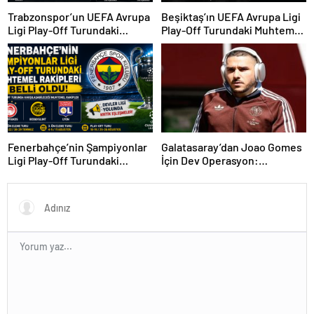
Trabzonspor’un UEFA Avrupa
Beşiktaş’ın UEFA Avrupa Ligi
Ligi Play-Off Turundaki
Play-Off Turundaki Muhtemel
Muhtemel Rakipleri Belli
Rakipleri Belli Oldu! Avrupa
Oldu!
Yolunda Kritik Eşleşmeler
Fenerbahçe’nin Şampiyonlar
Galatasaray’dan Joao Gomes
Ligi Play-Off Turundaki
İçin Dev Operasyon:
Muhtemel Rakipleri Belli
Transferde Rekor Bütçe
Oldu!
Gündemde