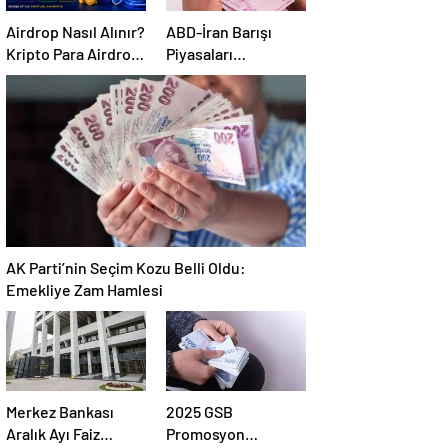
Airdrop Nasıl Alınır?
ABD-İran Barışı
Kripto Para Airdrop
Piyasaları
Rehberi ve Güvenli
Hareketlendirdi:
Katılım Yöntemleri
Altın Zirveye
Çıkarken Petrol
Geriledi
AK Parti’nin Seçim Kozu Belli Oldu:
Emekliye Zam Hamlesi
Merkez Bankası
2025 GSB
Aralık Ayı Faiz
Promosyon