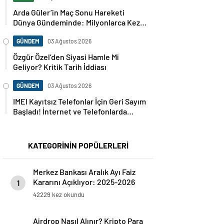
Arda Güler’in Maç Sonu Hareketi
Dünya Gündeminde: Milyonlarca Kez
Paylaşıldı
GÜNDEM
03 Ağustos 2026
Özgür Özel’den Siyasi Hamle Mi
Geliyor? Kritik Tarih İddiası
GÜNDEM
03 Ağustos 2026
IMEI Kayıtsız Telefonlar İçin Geri Sayım
Başladı! İnternet ve Telefonlarda
Kritik Uyarı
KATEGORİNİN POPÜLERLERİ
Merkez Bankası Aralık Ayı Faiz
Kararını Açıklıyor: 2025-2026
1
Takvimi
42229 kez okundu
Airdrop Nasıl Alınır? Kripto Para