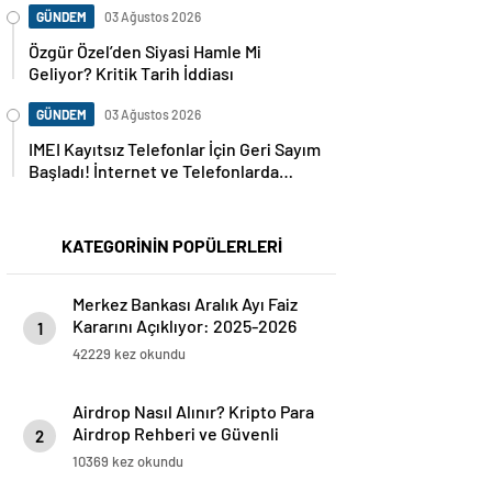
GÜNDEM
03 Ağustos 2026
Özgür Özel’den Siyasi Hamle Mi
Geliyor? Kritik Tarih İddiası
GÜNDEM
03 Ağustos 2026
IMEI Kayıtsız Telefonlar İçin Geri Sayım
Başladı! İnternet ve Telefonlarda
Kritik Uyarı
KATEGORİNİN POPÜLERLERİ
Merkez Bankası Aralık Ayı Faiz
Kararını Açıklıyor: 2025-2026
1
Takvimi
42229 kez okundu
Airdrop Nasıl Alınır? Kripto Para
Airdrop Rehberi ve Güvenli
2
Katılım Yöntemleri
10369 kez okundu