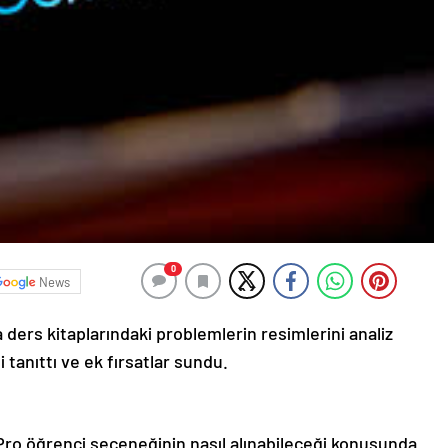
0
News
 ders kitaplarındaki problemlerin resimlerini analiz
tanıttı ve ek fırsatlar sundu.
ro öğrenci seçeneğinin nasıl alınabileceği konusunda