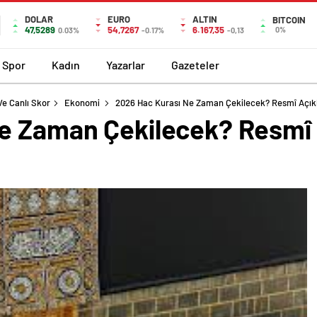
DOLAR
EURO
ALTIN
BITCOIN
47,5289
54,7267
6.167,35
0%
0.03%
-0.17%
-0,13
Spor
Kadın
Yazarlar
Gazeteler
Ve Canlı Skor
Ekonomi
2026 Hac Kurası Ne Zaman Çekilecek? Resmî Açık
Ne Zaman Çekilecek? Resmî