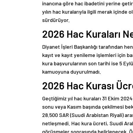
inancına göre hac ibadetini yerine geti
yılın hac kuralarıyla ilgili merak içinde 
sürdürüyor.
2026 Hac Kuraları N
Diyanet İşleri Başkanlığı tarafından he
kayıt ve kayıt yenileme işlemleri için b
kura başvurularının son tarihi ise 5 Eylü
kamuoyuna duyurulmadı.
2026 Hac Kurası Ücr
Geçtiğimiz yıl hac kuraları 31 Ekim 2024
sonu veya Kasım başında çekilmesi bekl
28.500 SAR (Suudi Arabistan Riyali) ara
netleşmedi. Hac kura ücreti, Suudi Arab
görüşmeler sonrasında belirlenecek. Ön