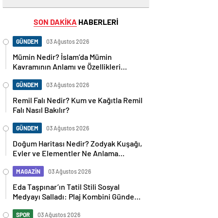
SON DAKİKA
HABERLERİ
GÜNDEM
03 Ağustos 2026
Mümin Nedir? İslam’da Mümin
Kavramının Anlamı ve Özellikleri
Nelerdir?
GÜNDEM
03 Ağustos 2026
Remil Falı Nedir? Kum ve Kağıtla Remil
Falı Nasıl Bakılır?
GÜNDEM
03 Ağustos 2026
Doğum Haritası Nedir? Zodyak Kuşağı,
Evler ve Elementler Ne Anlama
Geliyor?
MAGAZİN
03 Ağustos 2026
Eda Taşpınar’ın Tatil Stili Sosyal
Medyayı Salladı: Plaj Kombini Gündem
Oldu
SPOR
03 Ağustos 2026