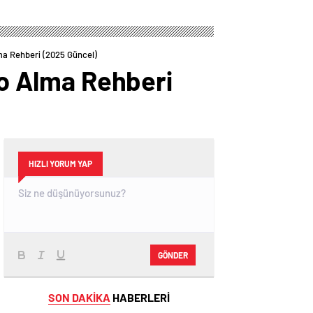
Kararını Açıklıyor:
Ödemeleri Ne
2025-2026 Takvimi
Zaman Hesaplara
Yatacak?
lma Rehberi (2025 Güncel)
Pro Alma Rehberi
HIZLI YORUM YAP
GÖNDER
SON DAKİKA
HABERLERİ