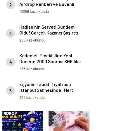
Airdrop Rehberi ve Güvenli
2
Katılım Yöntemleri
10369 kez okundu
Hadise’nin Serveti Gündem
Oldu! Gerçek Kazancı Şaşırttı
3
265 kez okundu
Kademeli Emeklilikte Yeni
Dönem: 2000 Sonrası SGK’lılar
4
İçin Prim ve Yaş Tablosu
263 kez okundu
Netleşiyor
Eşyanın Tabiatı Tiyatrosu
İstanbul Sahnesinde: Mert
5
Turak & Aslıhan Malbora’yla
251 kez okundu
Buluşma