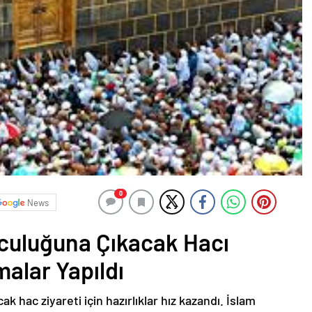
0
News
culuğuna Çıkacak Hacı
malar Yapıldı
k hac ziyareti için hazırlıklar hız kazandı. İslam