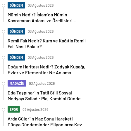
GÜNDEM
03 Ağustos 2026
Mümin Nedir? İslam’da Mümin
Kavramının Anlamı ve Özellikleri
Nelerdir?
GÜNDEM
03 Ağustos 2026
Remil Falı Nedir? Kum ve Kağıtla Remil
Falı Nasıl Bakılır?
GÜNDEM
03 Ağustos 2026
Doğum Haritası Nedir? Zodyak Kuşağı,
Evler ve Elementler Ne Anlama
Geliyor?
MAGAZİN
03 Ağustos 2026
Eda Taşpınar’ın Tatil Stili Sosyal
Medyayı Salladı: Plaj Kombini Gündem
Oldu
SPOR
03 Ağustos 2026
Arda Güler’in Maç Sonu Hareketi
Dünya Gündeminde: Milyonlarca Kez
Paylaşıldı