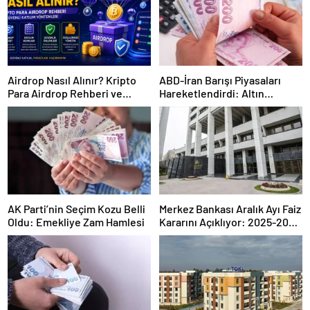
Airdrop Nasıl Alınır? Kripto
ABD-İran Barışı Piyasaları
Para Airdrop Rehberi ve
Hareketlendirdi: Altın
Güvenli Katılım Yöntemleri
Zirveye Çıkarken Petrol
Geriledi
AK Parti’nin Seçim Kozu Belli
Merkez Bankası Aralık Ayı Faiz
Oldu: Emekliye Zam Hamlesi
Kararını Açıklıyor: 2025-2026
Takvimi