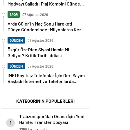
Medyayı Salladı: Plaj Kombini Gündem
Oldu
SPOR
07 Ağustos 2026
Arda Güler’in Maç Sonu Hareketi
Dünya Gündeminde: Milyonlarca Kez
Paylaşıldı
GÜNDEM
07 Ağustos 2026
Özgür Özel’den Siyasi Hamle Mi
Geliyor? Kritik Tarih İddiası
GÜNDEM
07 Ağustos 2026
IMEI Kayıtsız Telefonlar İçin Geri Sayım
Başladı! İnternet ve Telefonlarda
Kritik Uyarı
KATEGORİNİN POPÜLERLERİ
Trabzonspor’dan Onana İçin Yeni
Hamle: Transfer Dosyası
1
Yeniden Açıldı
2750 kez okundu