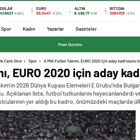
DOLAR
EURO
ALTIN
BITCOIN
47,6627
55,0447
6.495,77
3064703
0.05%
-0.12%
0,05
-0.5%
Spor
Kadın
Yazarlar
Gazeteler
Puan Durumu
Ve Canlı Skor
Spor
A Milli Futbol Takımı, EURO 2020 için aday kadrosunu be
ımı, EURO 2020 için aday kad
akım'ın 2026 Dünya Kupası Elemeleri E Grubu'nda Bulgari
 Açıklanan liste, futbol tutkunlarını heyecanlandırdı ve 
tbolcularının yer aldığı bu kadro, önümüzdeki maçlarda ül