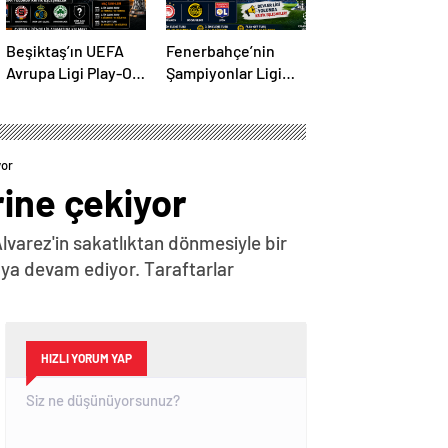
Beşiktaş’ın UEFA
Fenerbahçe’nin
Avrupa Ligi Play-Off
Şampiyonlar Ligi
Turundaki
Play-Off Turundaki
Muhtemel Rakipleri
Muhtemel Rakipleri
Belli Oldu! Avrupa
Belli Oldu!
Yolunda Kritik
yor
Eşleşmeler
rine çekiyor
lvarez'in sakatlıktan dönmesiyle bir
ya devam ediyor. Taraftarlar
HIZLI YORUM YAP