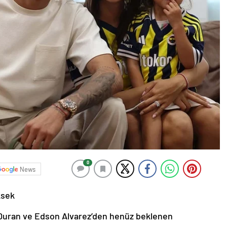
0
News
ksek
 Duran ve Edson Alvarez’den henüz beklenen