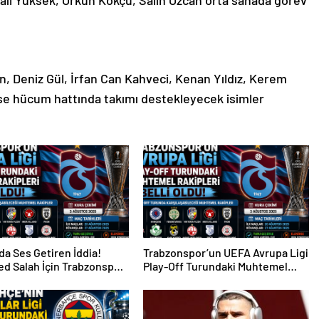
ail Yüksek, Orkun Kökçü, Salih Özcan orta sahada görev
n, Deniz Gül, İrfan Can Kahveci, Kenan Yıldız, Kerem
se hücum hattında takımı destekleyecek isimler
da Ses Getiren İddia!
Trabzonspor’un UEFA Avrupa Ligi
d Salah İçin Trabzonspor
Play-Off Turundaki Muhtemel
i
Rakipleri Belli Oldu!