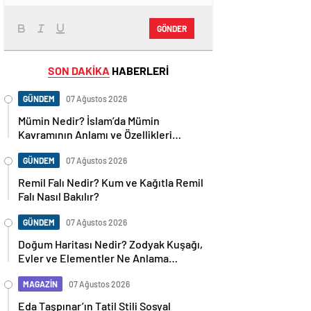
GÖNDER
SON DAKİKA
HABERLERİ
GÜNDEM
07 Ağustos 2026
Mümin Nedir? İslam’da Mümin
Kavramının Anlamı ve Özellikleri
Nelerdir?
GÜNDEM
07 Ağustos 2026
Remil Falı Nedir? Kum ve Kağıtla Remil
Falı Nasıl Bakılır?
GÜNDEM
07 Ağustos 2026
Doğum Haritası Nedir? Zodyak Kuşağı,
Evler ve Elementler Ne Anlama
Geliyor?
MAGAZİN
07 Ağustos 2026
Eda Taşpınar’ın Tatil Stili Sosyal