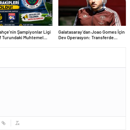
hçe’nin Şampiyonlar Ligi
Galatasaray’dan Joao Gomes İçin
f Turundaki Muhtemel
Dev Operasyon: Transferde
i Belli Oldu!
Rekor Bütçe Gündemde