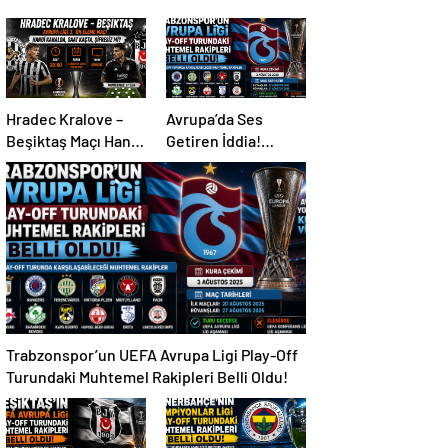
Hradec Kralove –
Avrupa’da Ses
Beşiktaş Maçı Hangi
Getiren İddia!
Kanalda, Saat
Mohamed Salah İçin
Kaçta, Şifresiz Mi?
Trabzonspor
Sürprizi
Trabzonspor’un UEFA Avrupa Ligi Play-Off
Turundaki Muhtemel Rakipleri Belli Oldu!