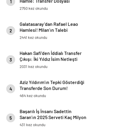
Hamle: Transfer Dosyası
1
Yeniden Açıldı
2750 kez okundu
Galatasaray’dan Rafael Leao
Hamlesi! Milan’ın Talebi
2
Transferde Dengeleri Değiştirdi
2441 kez okundu
Hakan Safi’den İddialı Transfer
Çıkışı: İki Yıldız İsim Netleşti
3
2031 kez okundu
Aziz Yıldırım’ın Tepki Gösterdiği
Transferde Son Durum!
4
Oyuncunun Geleceği Belli Oldu
464 kez okundu
Başarılı İş İnsanı Sadettin
Saran’ın 2025 Serveti Kaç Milyon
5
TL ve Dolar?
431 kez okundu