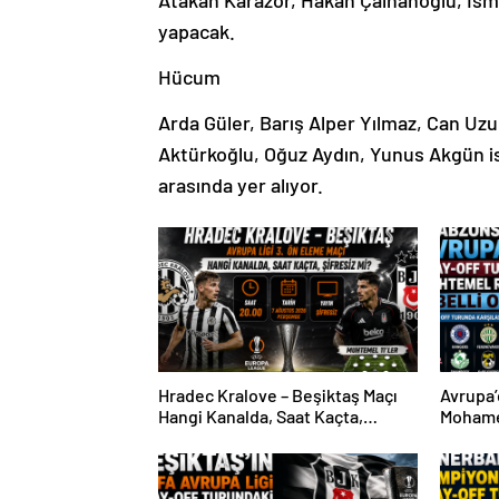
Atakan Karazor, Hakan Çalhanoğlu, İsm
yapacak.
Hücum
Arda Güler, Barış Alper Yılmaz, Can Uzu
Aktürkoğlu, Oğuz Aydın, Yunus Akgün i
arasında yer alıyor.
Hradec Kralove – Beşiktaş Maçı
Avrupa’
Hangi Kanalda, Saat Kaçta,
Mohame
Şifresiz Mi?
Sürpriz