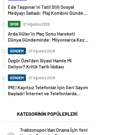
Eda Taşpınar’ın Tatil Stili Sosyal
Medyayı Salladı: Plaj Kombini Gündem
Oldu
SPOR
07 Ağustos 2026
Arda Güler’in Maç Sonu Hareketi
Dünya Gündeminde: Milyonlarca Kez
Paylaşıldı
GÜNDEM
07 Ağustos 2026
Özgür Özel’den Siyasi Hamle Mi
Geliyor? Kritik Tarih İddiası
GÜNDEM
07 Ağustos 2026
IMEI Kayıtsız Telefonlar İçin Geri Sayım
Başladı! İnternet ve Telefonlarda
Kritik Uyarı
KATEGORİNİN POPÜLERLERİ
Trabzonspor’dan Onana İçin Yeni