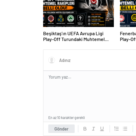
Beşiktaş’ın UEFA Avrupa Ligi
Fenerba
Play-Off Turundaki Muhtemel
Play-Of
Rakipleri Belli Oldu! Avrupa
Rakipler
Yolunda Kritik Eşleşmeler
En az 10 karakter gerekli
Gönder