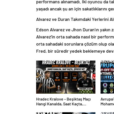
performans alınamadı. İki oyuncu da tak
yaşadı ancak şu an için sakatlıklarını ger
Alvarez ve Duran Takımdaki Yerlerini A
Edson Alvarez ve Jhon Duran’ın yakın za
Alvarez’in orta sahada nasıl bir perfor
orta sahadaki sorunlara çözüm olup ola
Fred, bir süredir yedek beklemeye dev
Hradec Kralove – Beşiktaş Maçı
Avrupa’
Hangi Kanalda, Saat Kaçta,
Mohame
Şifresiz Mi?
Sürpriz