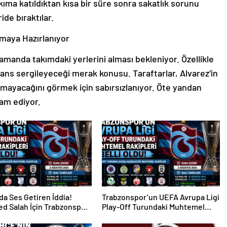
ıma katıldıktan kısa bir süre sonra sakatlık sorunu
ide bıraktılar.
lmaya Hazırlanıyor
manda takımdaki yerlerini alması bekleniyor. Özellikle
mans sergileyeceği merak konusu. Taraftarlar, Alvarez’in
mayacağını görmek için sabırsızlanıyor. Öte yandan
am ediyor.
da Ses Getiren İddia!
Trabzonspor’un UEFA Avrupa Ligi
d Salah İçin Trabzonspor
Play-Off Turundaki Muhtemel
i
Rakipleri Belli Oldu!