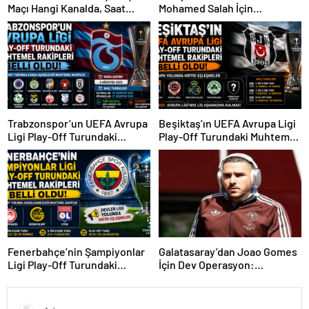
Maçı Hangi Kanalda, Saat
Mohamed Salah İçin
Kaçta, Şifresiz Mi?
Trabzonspor Sürprizi
Trabzonspor’un UEFA Avrupa
Beşiktaş’ın UEFA Avrupa Ligi
Ligi Play-Off Turundaki
Play-Off Turundaki Muhtemel
Muhtemel Rakipleri Belli
Rakipleri Belli Oldu! Avrupa
Oldu!
Yolunda Kritik Eşleşmeler
Fenerbahçe’nin Şampiyonlar
Galatasaray’dan Joao Gomes
Ligi Play-Off Turundaki
İçin Dev Operasyon:
Muhtemel Rakipleri Belli
Transferde Rekor Bütçe
Oldu!
Gündemde