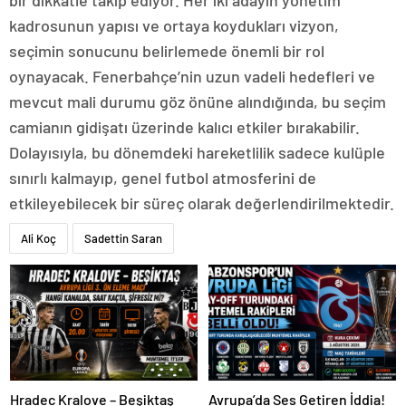
bir dikkatle takip ediyor. Her iki adayın yönetim
kadrosunun yapısı ve ortaya koydukları vizyon,
seçimin sonucunu belirlemede önemli bir rol
oynayacak. Fenerbahçe’nin uzun vadeli hedefleri ve
mevcut mali durumu göz önüne alındığında, bu seçim
camianın gidişatı üzerinde kalıcı etkiler bırakabilir.
Dolayısıyla, bu dönemdeki hareketlilik sadece kulüple
sınırlı kalmayıp, genel futbol atmosferini de
etkileyebilecek bir süreç olarak değerlendirilmektedir.
Ali Koç
Sadettin Saran
Hradec Kralove – Beşiktaş
Avrupa’da Ses Getiren İddia!