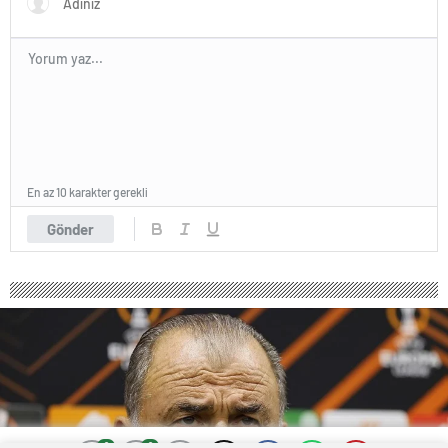
En az 10 karakter gerekli
Gönder
0
0
0
0