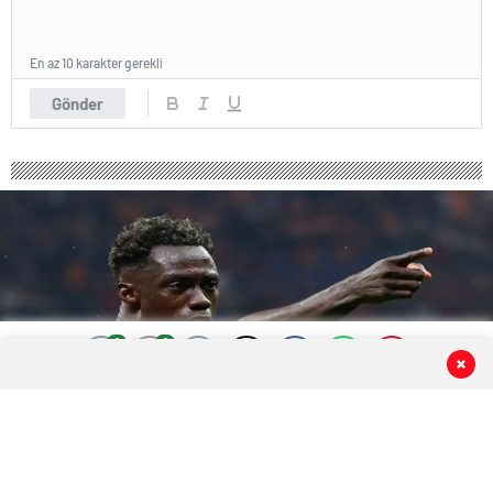
En az 10 karakter gerekli
Gönder
0
0
0
0