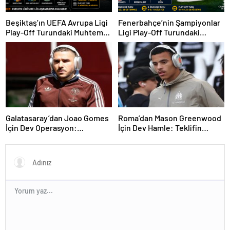
Beşiktaş’ın UEFA Avrupa Ligi
Fenerbahçe’nin Şampiyonlar
Play-Off Turundaki Muhtemel
Ligi Play-Off Turundaki
Rakipleri Belli Oldu! Avrupa
Muhtemel Rakipleri Belli
Yolunda Kritik Eşleşmeler
Oldu!
Galatasaray’dan Joao Gomes
Roma’dan Mason Greenwood
İçin Dev Operasyon:
İçin Dev Hamle: Teklifin
Transferde Rekor Bütçe
Ayrıntıları Ortaya Çıktı
Gündemde