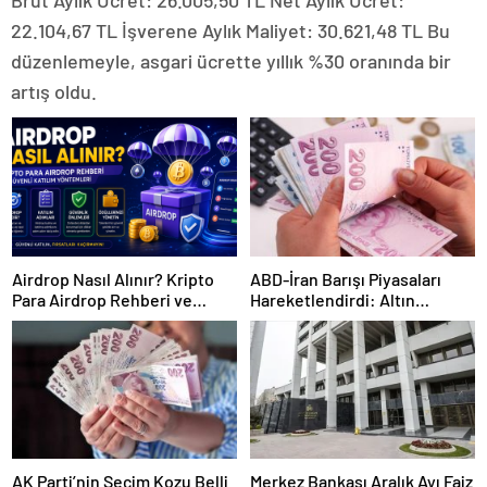
Brüt Aylık Ücret: 26.005,50 TL Net Aylık Ücret:
22.104,67 TL İşverene Aylık Maliyet: 30.621,48 TL Bu
düzenlemeyle, asgari ücrette yıllık %30 oranında bir
artış oldu.
Airdrop Nasıl Alınır? Kripto
ABD-İran Barışı Piyasaları
Para Airdrop Rehberi ve
Hareketlendirdi: Altın
Güvenli Katılım Yöntemleri
Zirveye Çıkarken Petrol
Geriledi
AK Parti’nin Seçim Kozu Belli
Merkez Bankası Aralık Ayı Faiz