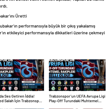
ırdı.
akar’ını Üretti
ubakar’ın performansıyla büyük bir çıkış yakalamış
ın etkileyici performansıyla dikkatleri üzerine çekmeyi
da Ses Getiren İddia!
Trabzonspor’un UEFA Avrupa Ligi
d Salah İçin Trabzonspor
Play-Off Turundaki Muhtemel
i
Rakipleri Belli Oldu!