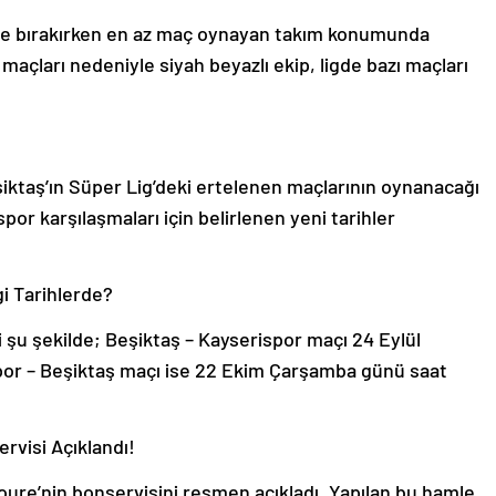
ride bırakırken en az maç oynayan takım konumunda
açları nedeniyle siyah beyazlı ekip, ligde bazı maçları
ktaş’ın Süper Lig’deki ertelenen maçlarının oynanacağı
por karşılaşmaları için belirlenen yeni tarihler
i Tarihlerde?
 şu şekilde; Beşiktaş – Kayserispor maçı 24 Eylül
or – Beşiktaş maçı ise 22 Ekim Çarşamba günü saat
ervisi Açıklandı!
oure’nin bonservisini resmen açıkladı. Yapılan bu hamle