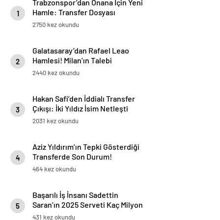
Trabzonspor’dan Onana İçin Yeni
Hamle: Transfer Dosyası
1
Yeniden Açıldı
2750 kez okundu
Galatasaray’dan Rafael Leao
Hamlesi! Milan’ın Talebi
2
Transferde Dengeleri Değiştirdi
2440 kez okundu
Hakan Safi’den İddialı Transfer
Çıkışı: İki Yıldız İsim Netleşti
3
2031 kez okundu
Aziz Yıldırım’ın Tepki Gösterdiği
Transferde Son Durum!
4
Oyuncunun Geleceği Belli Oldu
464 kez okundu
Başarılı İş İnsanı Sadettin
Saran’ın 2025 Serveti Kaç Milyon
5
TL ve Dolar?
431 kez okundu