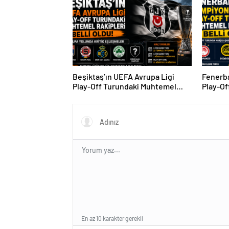
Beşiktaş’ın UEFA Avrupa Ligi
Fenerba
Play-Off Turundaki Muhtemel
Play-Of
Rakipleri Belli Oldu! Avrupa
Rakipler
Yolunda Kritik Eşleşmeler
En az 10 karakter gerekli