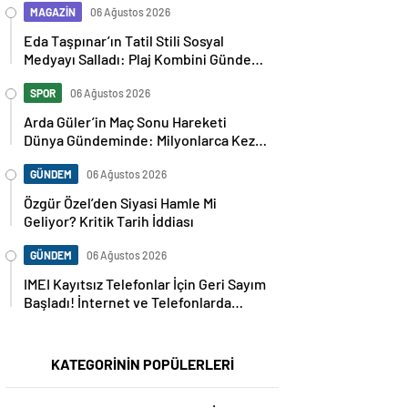
MAGAZİN
06 Ağustos 2026
Eda Taşpınar’ın Tatil Stili Sosyal
Medyayı Salladı: Plaj Kombini Gündem
Oldu
SPOR
06 Ağustos 2026
Arda Güler’in Maç Sonu Hareketi
Dünya Gündeminde: Milyonlarca Kez
Paylaşıldı
GÜNDEM
06 Ağustos 2026
Özgür Özel’den Siyasi Hamle Mi
Geliyor? Kritik Tarih İddiası
GÜNDEM
06 Ağustos 2026
IMEI Kayıtsız Telefonlar İçin Geri Sayım
Başladı! İnternet ve Telefonlarda
Kritik Uyarı
KATEGORİNİN POPÜLERLERİ