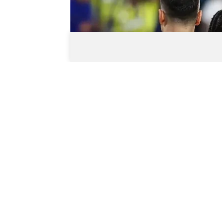
0
BEĞENDİM
ABONE OL