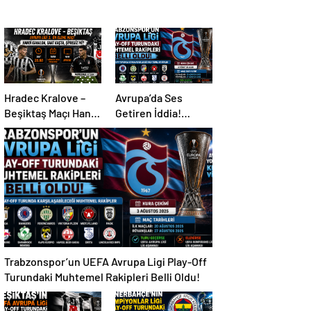
Hradec Kralove –
Avrupa’da Ses
Beşiktaş Maçı Hangi
Getiren İddia!
Kanalda, Saat
Mohamed Salah İçin
Kaçta, Şifresiz Mi?
Trabzonspor
Sürprizi
Trabzonspor’un UEFA Avrupa Ligi Play-Off
Turundaki Muhtemel Rakipleri Belli Oldu!