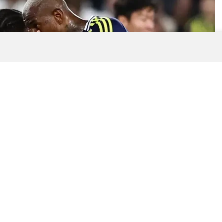
0
News