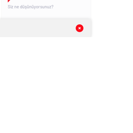
GÖNDER
SON DAKİKA
HABERLERİ
GÜNDEM
06 Ağustos 2026
Mümin Nedir? İslam’da Mümin
Kavramının Anlamı ve Özellikleri
Nelerdir?
GÜNDEM
06 Ağustos 2026
Remil Falı Nedir? Kum ve Kağıtla Remil
Falı Nasıl Bakılır?
GÜNDEM
06 Ağustos 2026
Doğum Haritası Nedir? Zodyak Kuşağı,
Evler ve Elementler Ne Anlama