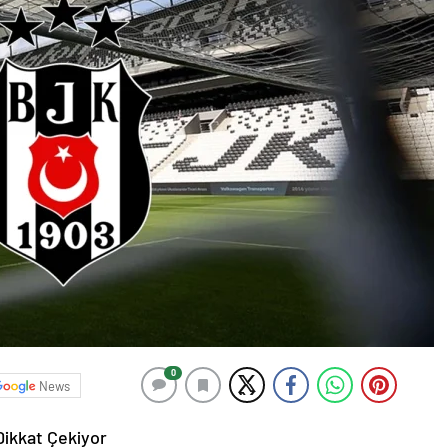
0
News
Dikkat Çekiyor