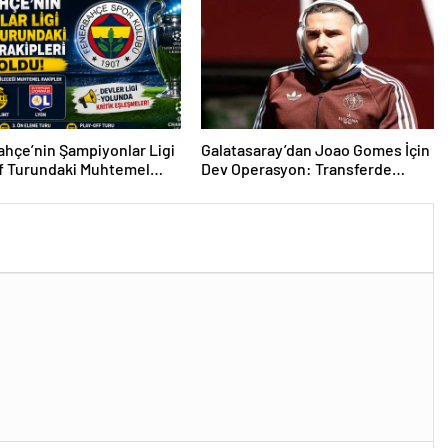
hçe’nin Şampiyonlar Ligi
Galatasaray’dan Joao Gomes İçin
f Turundaki Muhtemel
Dev Operasyon: Transferde
i Belli Oldu!
Rekor Bütçe Gündemde