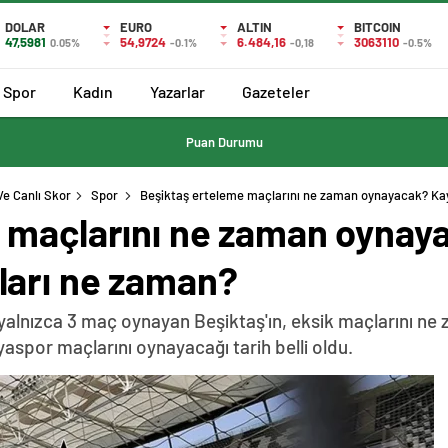
DOLAR
EURO
ALTIN
BITCOIN
47,5981
54,9724
6.484,16
3063110
0.05%
-0.1%
-0,18
-0.5%
Spor
Kadın
Yazarlar
Gazeteler
Puan Durumu
Ve Canlı Skor
Spor
Beşiktaş erteleme maçlarını ne zaman oynayacak? Ka
 maçlarını ne zaman oynay
ları ne zaman?
en yalnızca 3 maç oynayan Beşiktaş'ın, eksik maçlarını n
aspor maçlarını oynayacağı tarih belli oldu.