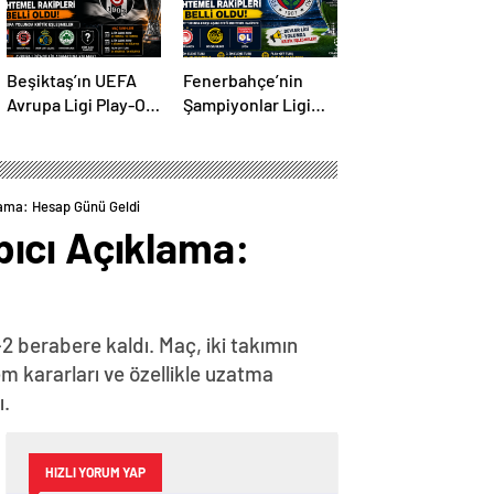
Beşiktaş’ın UEFA
Fenerbahçe’nin
Avrupa Ligi Play-Off
Şampiyonlar Ligi
Turundaki
Play-Off Turundaki
Muhtemel Rakipleri
Muhtemel Rakipleri
Belli Oldu! Avrupa
Belli Oldu!
Yolunda Kritik
lama: Hesap Günü Geldi
Eşleşmeler
ıcı Açıklama:
2 berabere kaldı. Maç, iki takımın
m kararları ve özellikle uzatma
ı.
HIZLI YORUM YAP