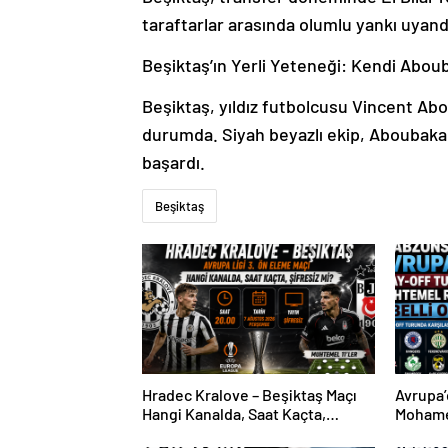
taraftarlar arasında olumlu yankı uyand
Beşiktaş’ın Yerli Yeteneği: Kendi Aboub
Beşiktaş, yıldız futbolcusu Vincent Abo
durumda. Siyah beyazlı ekip, Aboubakar’
başardı.
Beşiktaş
Hradec Kralove – Beşiktaş Maçı
Avrupa’
Hangi Kanalda, Saat Kaçta,
Mohame
Şifresiz Mi?
Sürpriz