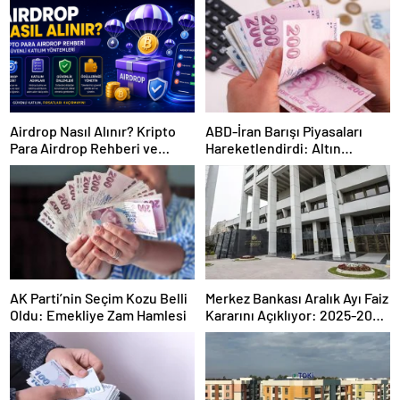
Airdrop Nasıl Alınır? Kripto
ABD-İran Barışı Piyasaları
Para Airdrop Rehberi ve
Hareketlendirdi: Altın
Güvenli Katılım Yöntemleri
Zirveye Çıkarken Petrol
Geriledi
AK Parti’nin Seçim Kozu Belli
Merkez Bankası Aralık Ayı Faiz
Oldu: Emekliye Zam Hamlesi
Kararını Açıklıyor: 2025-2026
Takvimi