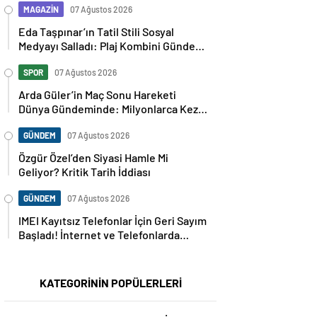
MAGAZİN
07 Ağustos 2026
Eda Taşpınar’ın Tatil Stili Sosyal
Medyayı Salladı: Plaj Kombini Gündem
Oldu
SPOR
07 Ağustos 2026
Arda Güler’in Maç Sonu Hareketi
Dünya Gündeminde: Milyonlarca Kez
Paylaşıldı
GÜNDEM
07 Ağustos 2026
Özgür Özel’den Siyasi Hamle Mi
Geliyor? Kritik Tarih İddiası
GÜNDEM
07 Ağustos 2026
IMEI Kayıtsız Telefonlar İçin Geri Sayım
Başladı! İnternet ve Telefonlarda
Kritik Uyarı
KATEGORİNİN POPÜLERLERİ