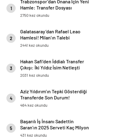
Trabzonspor’dan Onana İçin Yeni
Hamle: Transfer Dosyası
1
Yeniden Açıldı
2750 kez okundu
Galatasaray’dan Rafael Leao
Hamlesi! Milan’ın Talebi
2
Transferde Dengeleri Değiştirdi
2441 kez okundu
Hakan Safi’den İddialı Transfer
Çıkışı: İki Yıldız İsim Netleşti
3
2031 kez okundu
Aziz Yıldırım’ın Tepki Gösterdiği
Transferde Son Durum!
4
Oyuncunun Geleceği Belli Oldu
464 kez okundu
Başarılı İş İnsanı Sadettin
Saran’ın 2025 Serveti Kaç Milyon
5
TL ve Dolar?
431 kez okundu