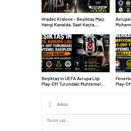
Hradec Kralove – Beşiktaş Maçı
Avrupa’
Hangi Kanalda, Saat Kaçta,
Mohame
Şifresiz Mi?
Sürpriz
Beşiktaş’ın UEFA Avrupa Ligi
Fenerba
Play-Off Turundaki Muhtemel
Play-Of
Rakipleri Belli Oldu! Avrupa
Rakipler
Yolunda Kritik Eşleşmeler