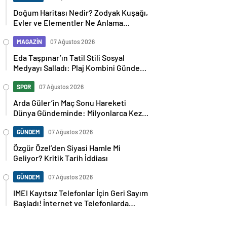
Doğum Haritası Nedir? Zodyak Kuşağı,
Evler ve Elementler Ne Anlama
Geliyor?
MAGAZİN
07 Ağustos 2026
Eda Taşpınar’ın Tatil Stili Sosyal
Medyayı Salladı: Plaj Kombini Gündem
Oldu
SPOR
07 Ağustos 2026
Arda Güler’in Maç Sonu Hareketi
Dünya Gündeminde: Milyonlarca Kez
Paylaşıldı
GÜNDEM
07 Ağustos 2026
Özgür Özel’den Siyasi Hamle Mi
Geliyor? Kritik Tarih İddiası
GÜNDEM
07 Ağustos 2026
IMEI Kayıtsız Telefonlar İçin Geri Sayım
Başladı! İnternet ve Telefonlarda
Kritik Uyarı