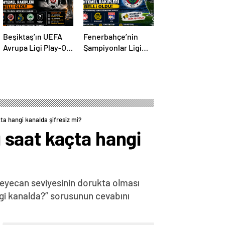
Beşiktaş’ın UEFA
Fenerbahçe’nin
Avrupa Ligi Play-Off
Şampiyonlar Ligi
Turundaki
Play-Off Turundaki
Muhtemel Rakipleri
Muhtemel Rakipleri
Belli Oldu! Avrupa
Belli Oldu!
Yolunda Kritik
Eşleşmeler
a hangi kanalda şifresiz mi?
 saat kaçta hangi
Heyecan seviyesinin dorukta olması
gi kanalda?” sorusunun cevabını