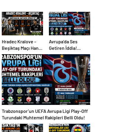
Hradec Kralove –
Avrupa’da Ses
Beşiktaş Maçı Hangi
Getiren İddia!
Kanalda, Saat
Mohamed Salah İçin
Kaçta, Şifresiz Mi?
Trabzonspor
Sürprizi
Trabzonspor’un UEFA Avrupa Ligi Play-Off
Turundaki Muhtemel Rakipleri Belli Oldu!