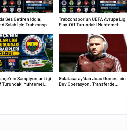
da Ses Getiren İddia!
Trabzonspor’un UEFA Avrupa Ligi
d Salah İçin Trabzonspor
Play-Off Turundaki Muhtemel
i
Rakipleri Belli Oldu!
hçe’nin Şampiyonlar Ligi
Galatasaray’dan Joao Gomes İçin
f Turundaki Muhtemel
Dev Operasyon: Transferde
i Belli Oldu!
Rekor Bütçe Gündemde