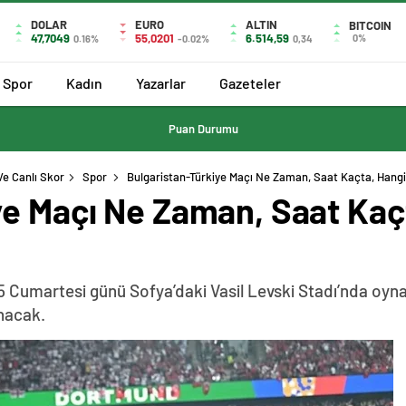
DOLAR
EURO
ALTIN
BITCOIN
47,7049
55,0201
6.514,59
0%
0.16%
-0.02%
0,34
Spor
Kadın
Yazarlar
Gazeteler
Puan Durumu
Ve Canlı Skor
Spor
Bulgaristan-Türkiye Maçı Ne Zaman, Saat Kaçta, Hang
ye Maçı Ne Zaman, Saat Kaç
5 Cumartesi günü Sofya’daki Vasil Levski Stadı’nda oyn
anacak.