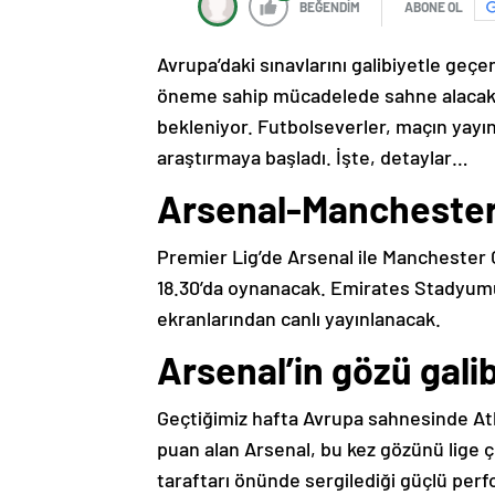
BEĞENDİM
ABONE OL
Avrupa’daki sınavlarını galibiyetle geç
öneme sahip mücadelede sahne alacak. 
bekleniyor. Futbolseverler, maçın yayı
araştırmaya başladı. İşte, detaylar…
Arsenal-Manchester 
Premier Lig’de Arsenal ile Manchester C
18.30’da oynanacak. Emirates Stadyum
ekranlarından canlı yayınlanacak.
Arsenal’in gözü gali
Geçtiğimiz hafta Avrupa sahnesinde Athl
puan alan Arsenal, bu kez gözünü lige ç
taraftarı önünde sergilediği güçlü pe