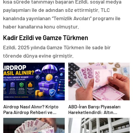
kısa sürede tanınmayı başaran Ezildi, sosyal medya
paylaşımları ile de adından söz ettirmiştir. TLC
kanalında yayınlanan “Temizlik Avcıları” programı ile
haber kanallarına konu olmuştur.
Kadir Ezildi ve Gamze Türkmen
Ezildi, 2025 yılında Gamze Türkmen ile sade bir
törende dünya evine girmiştir.
Airdrop Nasıl Alınır? Kripto
ABD-İran Barışı Piyasaları
Para Airdrop Rehberi ve
Hareketlendirdi: Altın
Güvenli Katılım Yöntemleri
Zirveye Çıkarken Petrol
Geriledi