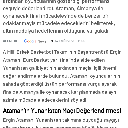
ardından oyuncularının gösterdiği performansı
övgüyle değerlendirdi. Ataman, Almanya ile
oynanacak final mücadelesinde de benzer bir
odaklanmayla mücadele edeceklerini belirterek,
altın madalya hedeflerinin olduğunu vurguladı.
13 Eylül 2025 11:44
ABONE OL
News
A Milli Erkek Basketbol Takımı’nın Başantrenörü Ergin
Ataman, EuroBasket yarı finalinde elde edilen
Yunanistan galibiyetinin ardından maçla ilgili önemli
değerlendirmelerde bulundu. Ataman, oyuncularının
sahada gösterdiği üstün performansı vurgulayarak
finalde Almanya ile oynanacak karşılaşmada da aynı
azimle mücadele edeceklerini söyledi.
Ataman’ın Yunanistan Maçı Değerlendirmesi
Ergin Ataman, Yunanistan takımına duyduğu saygıyı
dile getirerek, bu maçı kazanmanın büyük bir gurur