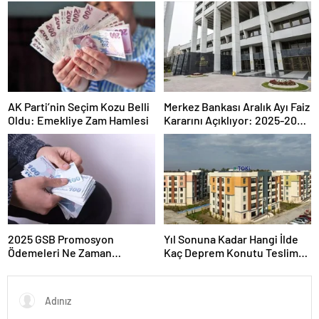
Güvenli Katılım Yöntemleri
Zirveye Çıkarken Petrol
Geriledi
AK Parti’nin Seçim Kozu Belli
Merkez Bankası Aralık Ayı Faiz
Oldu: Emekliye Zam Hamlesi
Kararını Açıklıyor: 2025-2026
Takvimi
2025 GSB Promosyon
Yıl Sonuna Kadar Hangi İlde
Ödemeleri Ne Zaman
Kaç Deprem Konutu Teslim
Hesaplara Yatacak?
Edilecek?