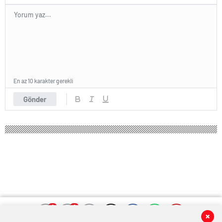
En az 10 karakter gerekli
Gönder
0
0
0
0