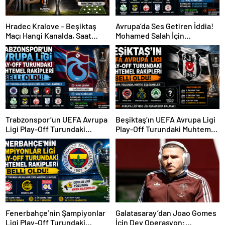
Hradec Kralove – Beşiktaş
Avrupa’da Ses Getiren İddia!
Maçı Hangi Kanalda, Saat
Mohamed Salah İçin
Kaçta, Şifresiz Mi?
Trabzonspor Sürprizi
Trabzonspor’un UEFA Avrupa
Beşiktaş’ın UEFA Avrupa Ligi
Ligi Play-Off Turundaki
Play-Off Turundaki Muhtemel
Muhtemel Rakipleri Belli
Rakipleri Belli Oldu! Avrupa
Oldu!
Yolunda Kritik Eşleşmeler
Fenerbahçe’nin Şampiyonlar
Galatasaray’dan Joao Gomes
Ligi Play-Off Turundaki
İçin Dev Operasyon: