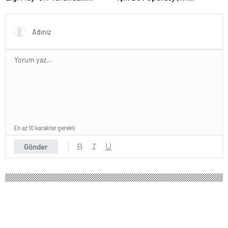
Muhtemel Rakipleri Belli
Transferde Rekor Bütçe
Oldu!
Gündemde
En az 10 karakter gerekli
Gönder