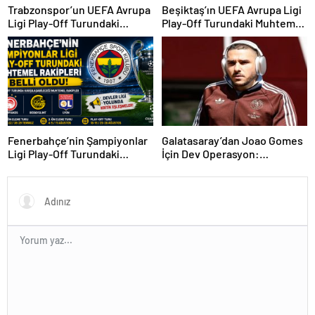
Trabzonspor’un UEFA Avrupa
Beşiktaş’ın UEFA Avrupa Ligi
Ligi Play-Off Turundaki
Play-Off Turundaki Muhtemel
Muhtemel Rakipleri Belli
Rakipleri Belli Oldu! Avrupa
Oldu!
Yolunda Kritik Eşleşmeler
Fenerbahçe’nin Şampiyonlar
Galatasaray’dan Joao Gomes
Ligi Play-Off Turundaki
İçin Dev Operasyon:
Muhtemel Rakipleri Belli
Transferde Rekor Bütçe
Oldu!
Gündemde