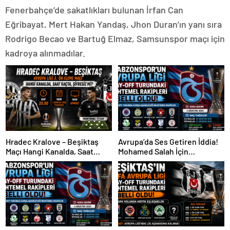
Fenerbahçe’de sakatlıkları bulunan İrfan Can
Eğribayat, Mert Hakan Yandaş, Jhon Duran’ın yanı sıra
Rodrigo Becao ve Bartuğ Elmaz, Samsunspor maçı için
kadroya alınmadılar.
Hradec Kralove – Beşiktaş
Avrupa’da Ses Getiren İddia!
Maçı Hangi Kanalda, Saat
Mohamed Salah İçin
Kaçta, Şifresiz Mi?
Trabzonspor Sürprizi