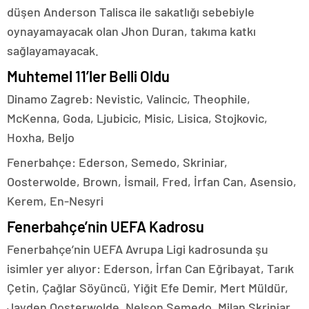
düşen Anderson Talisca ile sakatlığı sebebiyle
oynayamayacak olan Jhon Duran, takıma katkı
sağlayamayacak.
Muhtemel 11’ler Belli Oldu
Dinamo Zagreb: Nevistic, Valincic, Theophile,
McKenna, Goda, Ljubicic, Misic, Lisica, Stojkovic,
Hoxha, Beljo
Fenerbahçe: Ederson, Semedo, Skriniar,
Oosterwolde, Brown, İsmail, Fred, İrfan Can, Asensio,
Kerem, En-Nesyri
Fenerbahçe’nin UEFA Kadrosu
Fenerbahçe’nin UEFA Avrupa Ligi kadrosunda şu
isimler yer alıyor: Ederson, İrfan Can Eğribayat, Tarık
Çetin, Çağlar Söyüncü, Yiğit Efe Demir, Mert Müldür,
Jayden Oosterwolde, Nelson Semedo, Milan Skriniar,