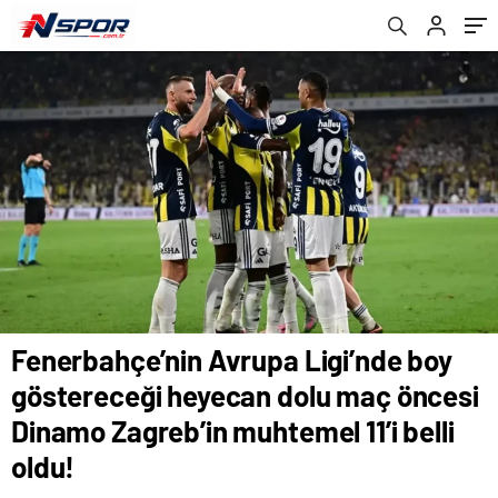
Dinamo Zagreb’in muhtemel 11’i belli oldu!
Fenerbahçe’nin Avrupa Ligi’nde boy
göstereceği heyecan dolu maç öncesi
Dinamo Zagreb’in muhtemel 11’i belli
oldu!