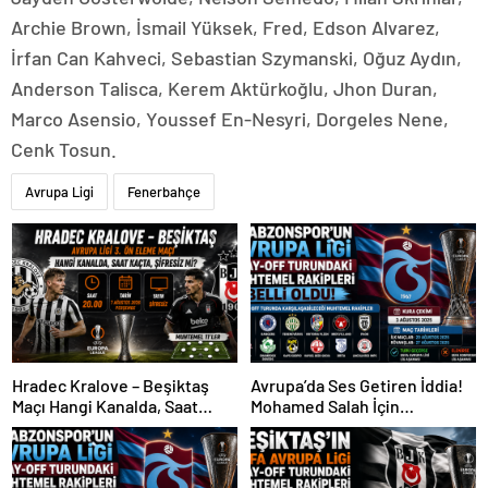
Archie Brown, İsmail Yüksek, Fred, Edson Alvarez,
İrfan Can Kahveci, Sebastian Szymanski, Oğuz Aydın,
Anderson Talisca, Kerem Aktürkoğlu, Jhon Duran,
Marco Asensio, Youssef En-Nesyri, Dorgeles Nene,
Cenk Tosun.
Avrupa Ligi
Fenerbahçe
Hradec Kralove – Beşiktaş
Avrupa’da Ses Getiren İddia!
Maçı Hangi Kanalda, Saat
Mohamed Salah İçin
Kaçta, Şifresiz Mi?
Trabzonspor Sürprizi