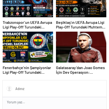
Trabzonspor’un UEFA Avrupa
Beşiktaş’ın UEFA Avrupa Ligi
Ligi Play-Off Turundaki
Play-Off Turundaki Muhtemel
Muhtemel Rakipleri Belli
Rakipleri Belli Oldu! Avrupa
Oldu!
Yolunda Kritik Eşleşmeler
Fenerbahçe’nin Şampiyonlar
Galatasaray’dan Joao Gomes
Ligi Play-Off Turundaki
İçin Dev Operasyon:
Muhtemel Rakipleri Belli
Transferde Rekor Bütçe
Oldu!
Gündemde