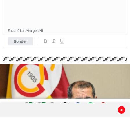
En az 10 karakter gerekli
Gönder
0
0
0
0