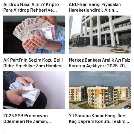
Airdrop Nasıl Alınır? Kripto
ABD-İran Barışı Piyasaları
Para Airdrop Rehberi ve
Hareketlendirdi: Altın
Güvenli Katılım Yöntemleri
Zirveye Çıkarken Petrol
Geriledi
AK Parti’nin Seçim Kozu Belli
Merkez Bankası Aralık Ayı Faiz
Oldu: Emekliye Zam Hamlesi
Kararını Açıklıyor: 2025-2026
Takvimi
2025 GSB Promosyon
Yıl Sonuna Kadar Hangi İlde
Ödemeleri Ne Zaman
Kaç Deprem Konutu Teslim
Hesaplara Yatacak?
Edilecek?