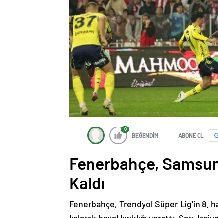
0
BEĞENDİM
ABONE OL
Fenerbahçe, Samsun
Kaldı
Fenerbahçe, Trendyol Süper Lig’in 8. 
kalarak hayal kırıklığı yarattı. Sarı-laci