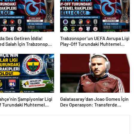
da Ses Getiren İddia!
Trabzonspor’un UEFA Avrupa Ligi
d Salah İçin Trabzonspor
Play-Off Turundaki Muhtemel
i
Rakipleri Belli Oldu!
hçe’nin Şampiyonlar Ligi
Galatasaray’dan Joao Gomes İçin
f Turundaki Muhtemel
Dev Operasyon: Transferde
i Belli Oldu!
Rekor Bütçe Gündemde