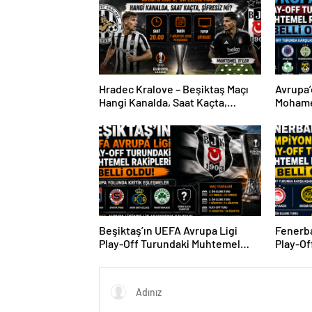
Hradec Kralove – Beşiktaş Maçı
Avrupa’
Hangi Kanalda, Saat Kaçta,
Mohame
Şifresiz Mi?
Sürpriz
Beşiktaş’ın UEFA Avrupa Ligi
Fenerba
Play-Off Turundaki Muhtemel
Play-Of
Rakipleri Belli Oldu! Avrupa
Rakipler
Yolunda Kritik Eşleşmeler