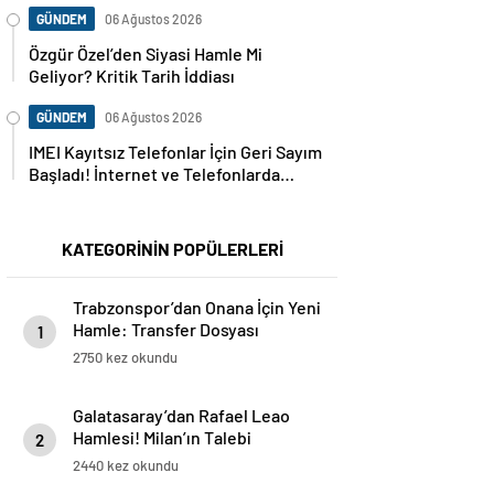
GÜNDEM
06 Ağustos 2026
Özgür Özel’den Siyasi Hamle Mi
Geliyor? Kritik Tarih İddiası
GÜNDEM
06 Ağustos 2026
IMEI Kayıtsız Telefonlar İçin Geri Sayım
Başladı! İnternet ve Telefonlarda
Kritik Uyarı
KATEGORİNİN POPÜLERLERİ
Trabzonspor’dan Onana İçin Yeni
Hamle: Transfer Dosyası
1
Yeniden Açıldı
2750 kez okundu
Galatasaray’dan Rafael Leao
Hamlesi! Milan’ın Talebi
2
Transferde Dengeleri Değiştirdi
2440 kez okundu