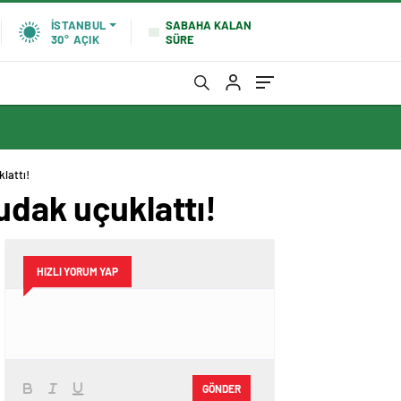
SABAHA KALAN
İSTANBUL
SÜRE
30°
AÇIK
lattı!
udak uçuklattı!
HIZLI YORUM YAP
GÖNDER