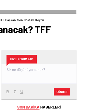
Turundaki
Play-Off Turundaki
Muhtemel Rakipleri
Muhtemel Rakipleri
Belli Oldu! Avrupa
Belli Oldu!
Yolunda Kritik
 TFF Başkanı Son Noktayı Koydu
Eşleşmeler
nanacak? TFF
HIZLI YORUM YAP
GÖNDER
SON DAKİKA
HABERLERİ