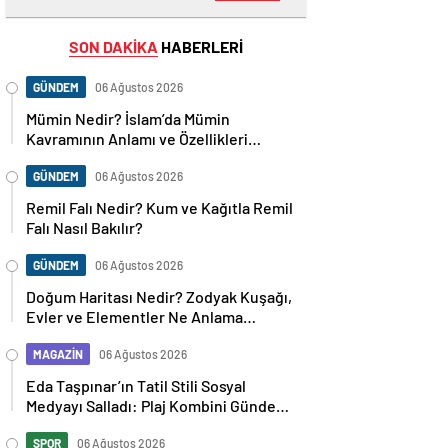
SON DAKİKA
HABERLERİ
GÜNDEM
06 Ağustos 2026
Mümin Nedir? İslam’da Mümin
Kavramının Anlamı ve Özellikleri
Nelerdir?
GÜNDEM
06 Ağustos 2026
Remil Falı Nedir? Kum ve Kağıtla Remil
Falı Nasıl Bakılır?
GÜNDEM
06 Ağustos 2026
Doğum Haritası Nedir? Zodyak Kuşağı,
Evler ve Elementler Ne Anlama
Geliyor?
MAGAZİN
06 Ağustos 2026
Eda Taşpınar’ın Tatil Stili Sosyal
Medyayı Salladı: Plaj Kombini Gündem
Oldu
SPOR
06 Ağustos 2026