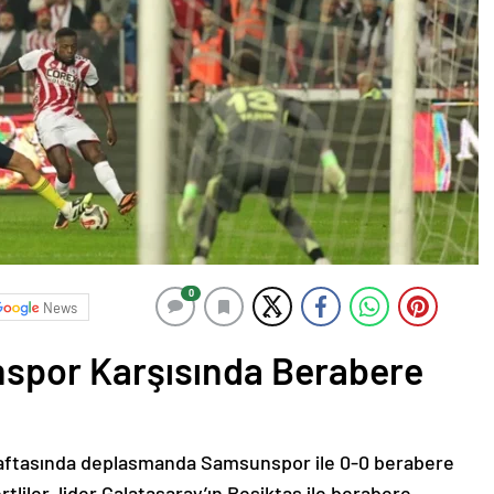
0
News
spor Karşısında Berabere
haftasında deplasmanda Samsunspor ile 0-0 berabere
vertliler, lider Galatasaray’ın Beşiktaş ile berabere