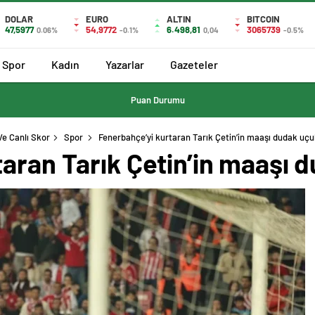
DOLAR
EURO
ALTIN
BITCOIN
47,5977
54,9772
6.498,81
3065739
0.06%
-0.1%
0,04
-0.5%
Spor
Kadın
Yazarlar
Gazeteler
Puan Durumu
Ve Canlı Skor
Spor
Fenerbahçe’yi kurtaran Tarık Çetin’in maaşı dudak uçuk
aran Tarık Çetin’in maaşı d