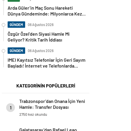
Arda Güler’in Maç Sonu Hareketi
Dünya Gündeminde: Milyonlarca Kez
Paylaşıldı
GÜNDEM
06 Ağustos 2026
Özgür Özel’den Siyasi Hamle Mi
Geliyor? Kritik Tarih İddiası
GÜNDEM
06 Ağustos 2026
IMEI Kayıtsız Telefonlar İçin Geri Sayım
Başladı! İnternet ve Telefonlarda
Kritik Uyarı
KATEGORİNİN POPÜLERLERİ
Trabzonspor’dan Onana İçin Yeni
Hamle: Transfer Dosyası
1
Yeniden Açıldı
2750 kez okundu
Galatasaray’dan Rafael Leao