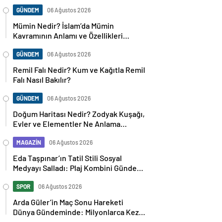
GÜNDEM
06 Ağustos 2026
Mümin Nedir? İslam’da Mümin
Kavramının Anlamı ve Özellikleri
Nelerdir?
GÜNDEM
06 Ağustos 2026
Remil Falı Nedir? Kum ve Kağıtla Remil
Falı Nasıl Bakılır?
GÜNDEM
06 Ağustos 2026
Doğum Haritası Nedir? Zodyak Kuşağı,
Evler ve Elementler Ne Anlama
Geliyor?
MAGAZİN
06 Ağustos 2026
Eda Taşpınar’ın Tatil Stili Sosyal
Medyayı Salladı: Plaj Kombini Gündem
Oldu
SPOR
06 Ağustos 2026
Arda Güler’in Maç Sonu Hareketi
Dünya Gündeminde: Milyonlarca Kez
Paylaşıldı