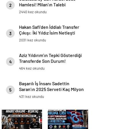
Hamlesi! Milan’ın Talebi
2
Transferde Dengeleri Değiştirdi
2440 kez okundu
Hakan Safi’den İddialı Transfer
Çıkışı: İki Yıldız İsim Netleşti
3
2031 kez okundu
Aziz Yıldırım’ın Tepki Gösterdiği
Transferde Son Durum!
4
Oyuncunun Geleceği Belli Oldu
464 kez okundu
Başarılı İş İnsanı Sadettin
Saran’ın 2025 Serveti Kaç Milyon
5
TL ve Dolar?
431 kez okundu