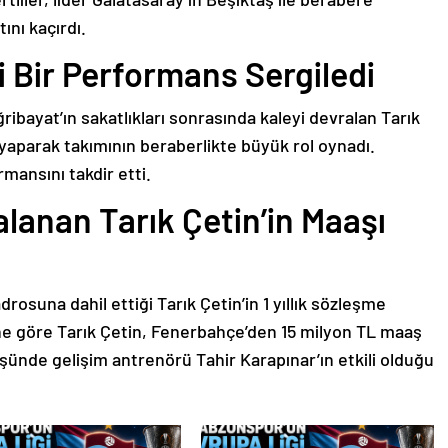
ını kaçırdı.
i Bir Performans Sergiledi
bayat’ın sakatlıkları sonrasında kaleyi devralan Tarık
aparak takımının beraberlikte büyük rol oynadı.
rmansını takdir etti.
alanan Tarık Çetin’in Maaşı
osuna dahil ettiği Tarık Çetin’in 1 yıllık sözleşme
ine göre Tarık Çetin, Fenerbahçe’den 15 milyon TL maaş
üşünde gelişim antrenörü Tahir Karapınar’ın etkili olduğu