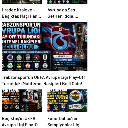
Hradec Kralove –
Avrupa’da Ses
Beşiktaş Maçı Hangi
Getiren İddia!
Kanalda, Saat
Mohamed Salah İçin
Kaçta, Şifresiz Mi?
Trabzonspor
Sürprizi
Trabzonspor’un UEFA Avrupa Ligi Play-Off
Turundaki Muhtemel Rakipleri Belli Oldu!
Beşiktaş’ın UEFA
Fenerbahçe’nin
Avrupa Ligi Play-Off
Şampiyonlar Ligi