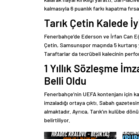
kalmasıyla 6 puanlık farkı kapatma fırsat
Tarık Çetin Kalede İy
Fenerbahçe’de Ederson ve İrfan Can Eğri
Çetin, Samsunspor maçında 5 kurtarış y
Taraftarlar da tecrübeli kalecinin perfo
1 Yıllık Sözleşme İmz
Belli Oldu
Fenerbahçe’nin UEFA kontenjanı için kadr
imzaladığı ortaya çıktı. Sabah gazetes
almaktadır. Ayrıca, Tarık’ın kulübe dön
belirtiliyor.