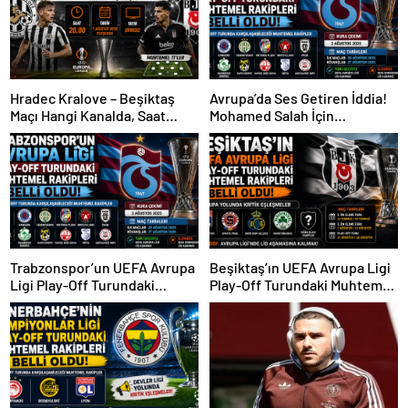
Hradec Kralove – Beşiktaş
Avrupa’da Ses Getiren İddia!
Maçı Hangi Kanalda, Saat
Mohamed Salah İçin
Kaçta, Şifresiz Mi?
Trabzonspor Sürprizi
Trabzonspor’un UEFA Avrupa
Beşiktaş’ın UEFA Avrupa Ligi
Ligi Play-Off Turundaki
Play-Off Turundaki Muhtemel
Muhtemel Rakipleri Belli
Rakipleri Belli Oldu! Avrupa
Oldu!
Yolunda Kritik Eşleşmeler