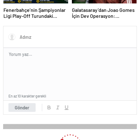
Fenerbahçe’nin Şampiyonlar
Galatasaray’dan Joao Gomes
Ligi Play-Off Turundaki
İçin Dev Operasyon:
Muhtemel Rakipleri Belli
Transferde Rekor Bütçe
Oldu!
Gündemde
En az 10 karakter gerekli
Gönder