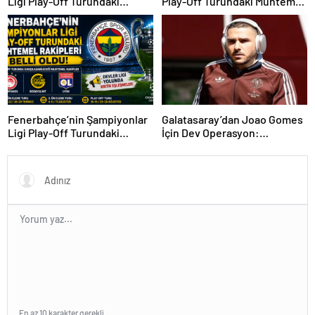
Ligi Play-Off Turundaki
Play-Off Turundaki Muhtemel
Muhtemel Rakipleri Belli
Rakipleri Belli Oldu! Avrupa
Oldu!
Yolunda Kritik Eşleşmeler
Fenerbahçe’nin Şampiyonlar
Galatasaray’dan Joao Gomes
Ligi Play-Off Turundaki
İçin Dev Operasyon:
Muhtemel Rakipleri Belli
Transferde Rekor Bütçe
Oldu!
Gündemde
En az 10 karakter gerekli