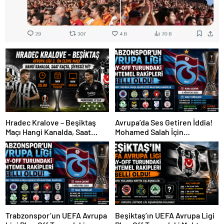
Hradec Kralove – Beşiktaş
Avrupa’da Ses Getiren İddia!
Maçı Hangi Kanalda, Saat
Mohamed Salah İçin
Kaçta, Şifresiz Mi?
Trabzonspor Sürprizi
Trabzonspor’un UEFA Avrupa
Beşiktaş’ın UEFA Avrupa Ligi