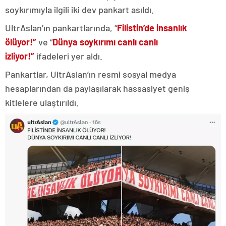
soykırımıyla ilgili iki dev pankart asıldı.
UltrAslan’ın pankartlarında, “
Filistin’de insanlık
ölüyor!”
ve “
Dünya soykırımı canlı canlı
izliyor!”
ifadeleri yer aldı.
Pankartlar, UltrAslan’ın resmi sosyal medya
hesaplarından da paylaşılarak hassasiyet geniş
kitlelere ulaştırıldı.