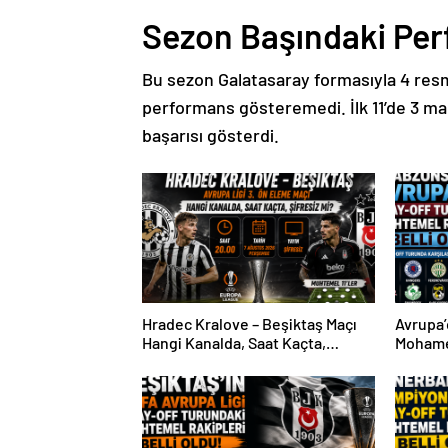
Sezon Başındaki Pe
Bu sezon Galatasaray formasıyla 4 resmi
performans gösteremedi. İlk 11’de 3 ma
başarısı gösterdi.
Hradec Kralove – Beşiktaş Maçı
Avrupa’
Hangi Kanalda, Saat Kaçta,
Mohame
Şifresiz Mi?
Sürpriz