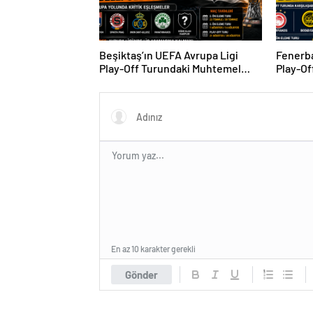
Beşiktaş’ın UEFA Avrupa Ligi
Fenerba
Play-Off Turundaki Muhtemel
Play-Of
Rakipleri Belli Oldu! Avrupa
Rakipler
Yolunda Kritik Eşleşmeler
En az 10 karakter gerekli
Gönder