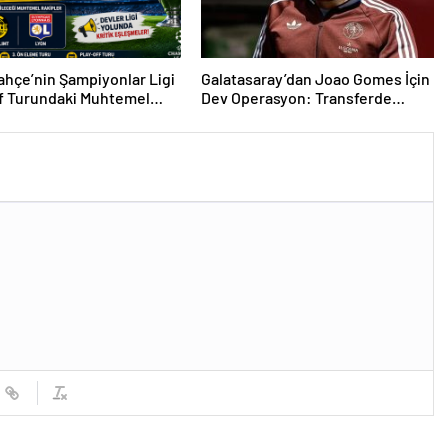
hçe’nin Şampiyonlar Ligi
Galatasaray’dan Joao Gomes İçin
f Turundaki Muhtemel
Dev Operasyon: Transferde
i Belli Oldu!
Rekor Bütçe Gündemde