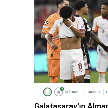
0
BEĞENDİM
ABONE OL
Galatasaray’ın Alma