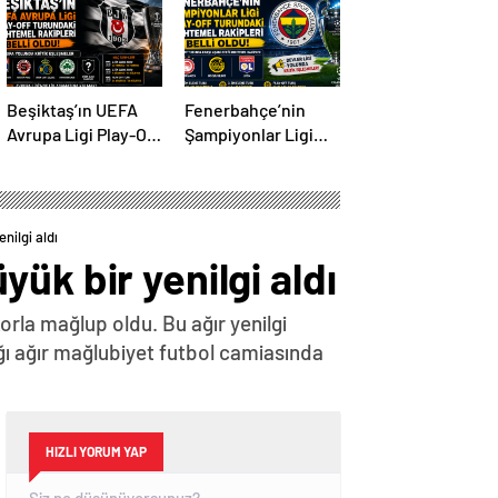
Beşiktaş’ın UEFA
Fenerbahçe’nin
Avrupa Ligi Play-Off
Şampiyonlar Ligi
Turundaki
Play-Off Turundaki
Muhtemel Rakipleri
Muhtemel Rakipleri
Belli Oldu! Avrupa
Belli Oldu!
Yolunda Kritik
nilgi aldı
Eşleşmeler
ük bir yenilgi aldı
orla mağlup oldu. Bu ağır yenilgi
ğı ağır mağlubiyet futbol camiasında
HIZLI YORUM YAP