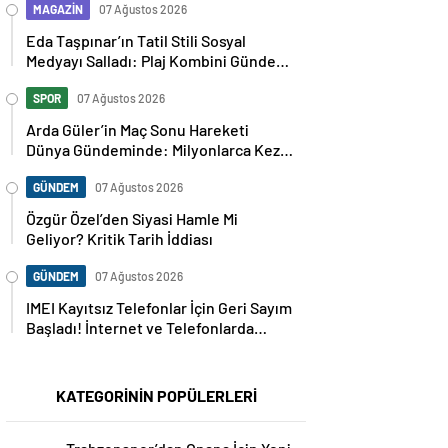
MAGAZİN
07 Ağustos 2026
Eda Taşpınar’ın Tatil Stili Sosyal
Medyayı Salladı: Plaj Kombini Gündem
Oldu
SPOR
07 Ağustos 2026
Arda Güler’in Maç Sonu Hareketi
Dünya Gündeminde: Milyonlarca Kez
Paylaşıldı
GÜNDEM
07 Ağustos 2026
Özgür Özel’den Siyasi Hamle Mi
Geliyor? Kritik Tarih İddiası
GÜNDEM
07 Ağustos 2026
IMEI Kayıtsız Telefonlar İçin Geri Sayım
Başladı! İnternet ve Telefonlarda
Kritik Uyarı
KATEGORİNİN POPÜLERLERİ