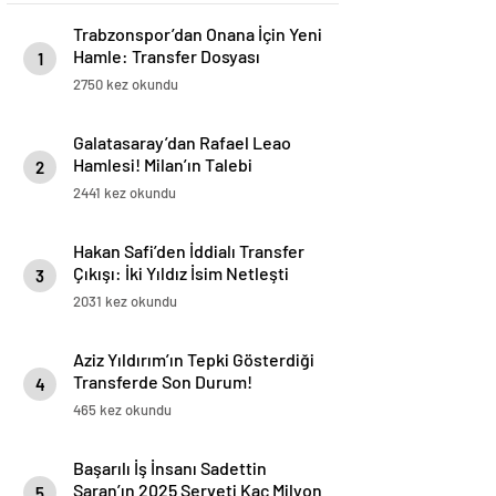
Trabzonspor’dan Onana İçin Yeni
Hamle: Transfer Dosyası
1
Yeniden Açıldı
2750 kez okundu
Galatasaray’dan Rafael Leao
Hamlesi! Milan’ın Talebi
2
Transferde Dengeleri Değiştirdi
2441 kez okundu
Hakan Safi’den İddialı Transfer
Çıkışı: İki Yıldız İsim Netleşti
3
2031 kez okundu
Aziz Yıldırım’ın Tepki Gösterdiği
Transferde Son Durum!
4
Oyuncunun Geleceği Belli Oldu
465 kez okundu
Başarılı İş İnsanı Sadettin
Saran’ın 2025 Serveti Kaç Milyon
5