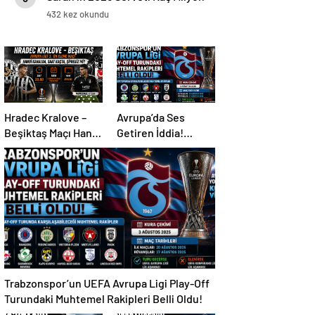
TL ve Dolar?
432 kez okundu
Hradec Kralove –
Avrupa’da Ses
Beşiktaş Maçı Hangi
Getiren İddia!
Kanalda, Saat
Mohamed Salah İçin
Kaçta, Şifresiz Mi?
Trabzonspor
Sürprizi
Trabzonspor’un UEFA Avrupa Ligi Play-Off
Turundaki Muhtemel Rakipleri Belli Oldu!