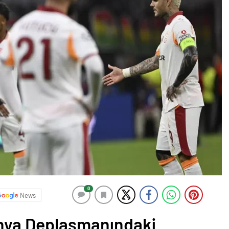
0
News
nya Deplasmanındaki