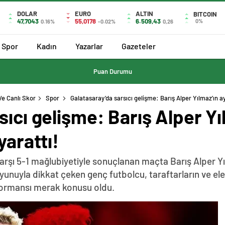
DOLAR
EURO
ALTIN
BITCOIN
47,7043
55,0178
6.509,43
0%
0.16%
-0.02%
0,26
Spor
Kadın
Yazarlar
Gazeteler
Puan Durumu
Ve Canlı Skor
Spor
Galatasaray’da sarsıcı gelişme: Barış Alper Yılmaz’ın ayr
ıcı gelişme: Barış Alper Yıl
yarattı!
arşı 5-1 mağlubiyetiyle sonuçlanan maçta Barış Alper Yıl
z oyunuyla dikkat çeken genç futbolcu, taraftarların ve el
rformansı merak konusu oldu.