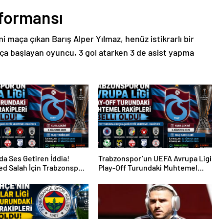
rformansı
 maça çıkan Barış Alper Yılmaz, henüz istikrarlı bir
ça başlayan oyuncu, 3 gol atarken 3 de asist yapma
da Ses Getiren İddia!
Trabzonspor’un UEFA Avrupa Ligi
d Salah İçin Trabzonspor
Play-Off Turundaki Muhtemel
i
Rakipleri Belli Oldu!