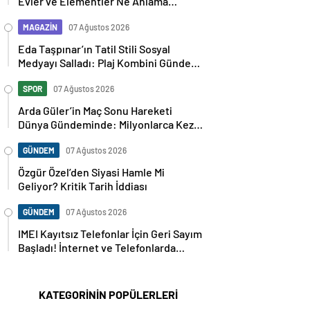
Evler ve Elementler Ne Anlama
Geliyor?
MAGAZİN
07 Ağustos 2026
Eda Taşpınar’ın Tatil Stili Sosyal
Medyayı Salladı: Plaj Kombini Gündem
Oldu
SPOR
07 Ağustos 2026
Arda Güler’in Maç Sonu Hareketi
Dünya Gündeminde: Milyonlarca Kez
Paylaşıldı
GÜNDEM
07 Ağustos 2026
Özgür Özel’den Siyasi Hamle Mi
Geliyor? Kritik Tarih İddiası
GÜNDEM
07 Ağustos 2026
IMEI Kayıtsız Telefonlar İçin Geri Sayım
Başladı! İnternet ve Telefonlarda
Kritik Uyarı
KATEGORİNİN POPÜLERLERİ