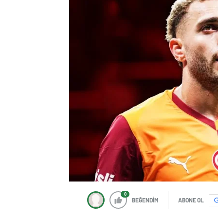
0
BEĞENDİM
ABONE OL