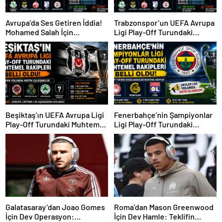
Avrupa’da Ses Getiren İddia!
Trabzonspor’un UEFA Avrupa
Mohamed Salah İçin
Ligi Play-Off Turundaki
Trabzonspor Sürprizi
Muhtemel Rakipleri Belli
Oldu!
Beşiktaş’ın UEFA Avrupa Ligi
Fenerbahçe’nin Şampiyonlar
Play-Off Turundaki Muhtemel
Ligi Play-Off Turundaki
Rakipleri Belli Oldu! Avrupa
Muhtemel Rakipleri Belli
Yolunda Kritik Eşleşmeler
Oldu!
Galatasaray’dan Joao Gomes
Roma’dan Mason Greenwood
İçin Dev Operasyon:
İçin Dev Hamle: Teklifin