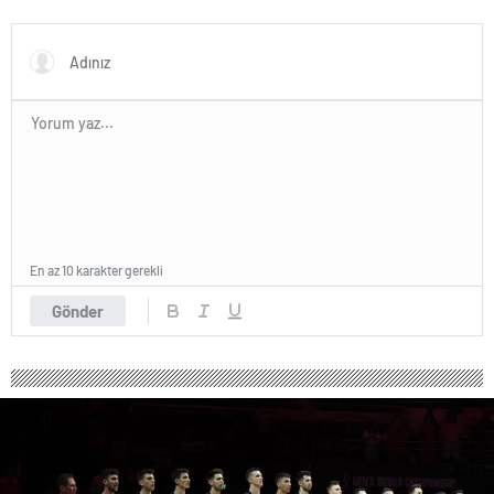
Transferde Rekor Bütçe
Ayrıntıları Ortaya Çıktı
Gündemde
En az 10 karakter gerekli
Gönder