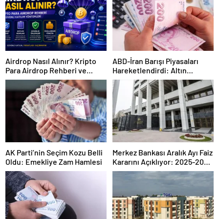
Airdrop Nasıl Alınır? Kripto
ABD-İran Barışı Piyasaları
Para Airdrop Rehberi ve
Hareketlendirdi: Altın
Güvenli Katılım Yöntemleri
Zirveye Çıkarken Petrol
Geriledi
AK Parti’nin Seçim Kozu Belli
Merkez Bankası Aralık Ayı Faiz
Oldu: Emekliye Zam Hamlesi
Kararını Açıklıyor: 2025-2026
Takvimi