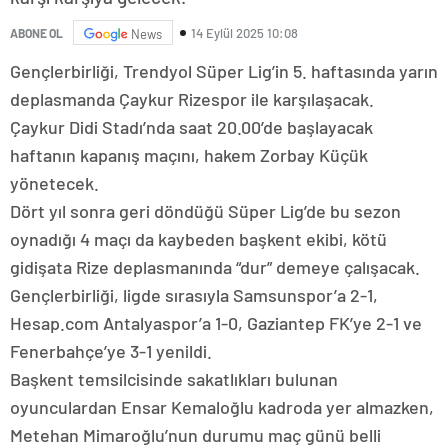
14 Eylül 2025 10:08
ABONE OL
News
Gençlerbirliği, Trendyol Süper Lig’in 5. haftasında yarın
deplasmanda Çaykur Rizespor ile karşılaşacak.
Çaykur Didi Stadı’nda saat 20.00’de başlayacak
haftanın kapanış maçını, hakem Zorbay Küçük
yönetecek.
Dört yıl sonra geri döndüğü Süper Lig’de bu sezon
oynadığı 4 maçı da kaybeden başkent ekibi, kötü
gidişata Rize deplasmanında “dur” demeye çalışacak.
Gençlerbirliği, ligde sırasıyla Samsunspor’a 2-1,
Hesap.com Antalyaspor’a 1-0, Gaziantep FK’ye 2-1 ve
Fenerbahçe’ye 3-1 yenildi.
Başkent temsilcisinde sakatlıkları bulunan
oyunculardan Ensar Kemaloğlu kadroda yer almazken,
Metehan Mimaroğlu’nun durumu maç günü belli