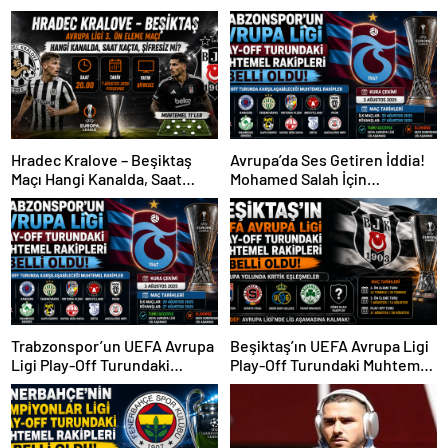
Hradec Kralove – Beşiktaş
Avrupa’da Ses Getiren İddia!
Maçı Hangi Kanalda, Saat
Mohamed Salah İçin
Kaçta, Şifresiz Mi?
Trabzonspor Sürprizi
Trabzonspor’un UEFA Avrupa
Beşiktaş’ın UEFA Avrupa Ligi
Ligi Play-Off Turundaki
Play-Off Turundaki Muhtemel
Muhtemel Rakipleri Belli
Rakipleri Belli Oldu! Avrupa
Oldu!
Yolunda Kritik Eşleşmeler