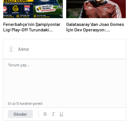
Fenerbahçe’nin Şampiyonlar
Galatasaray’dan Joao Gomes
Ligi Play-Off Turundaki
İçin Dev Operasyon:
Muhtemel Rakipleri Belli
Transferde Rekor Bütçe
Oldu!
Gündemde
En az 10 karakter gerekli
Gönder