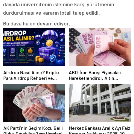
davada üniversitenin işlemine karşı yürütmenin
durdurulması ve kararın iptali talep edildi.
Bu dava halen devam ediyor.
Airdrop Nasıl Alınır? Kripto
ABD-İran Barışı Piyasaları
Para Airdrop Rehberi ve
Hareketlendirdi: Altın
Güvenli Katılım Yöntemleri
Zirveye Çıkarken Petrol
Geriledi
AK Parti’nin Seçim Kozu Belli
Merkez Bankası Aralık Ayı Faiz
Oldu: Emekliye Zam Hamlesi
Kararını Açıklıyor: 2025-2026