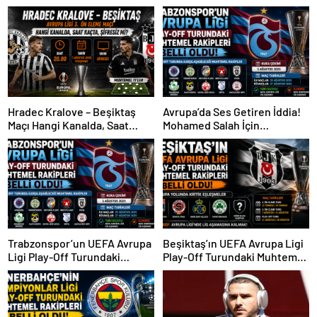
Hradec Kralove – Beşiktaş
Avrupa’da Ses Getiren İddia!
Maçı Hangi Kanalda, Saat
Mohamed Salah İçin
Kaçta, Şifresiz Mi?
Trabzonspor Sürprizi
Trabzonspor’un UEFA Avrupa
Beşiktaş’ın UEFA Avrupa Ligi
Ligi Play-Off Turundaki
Play-Off Turundaki Muhtemel
Muhtemel Rakipleri Belli
Rakipleri Belli Oldu! Avrupa
Oldu!
Yolunda Kritik Eşleşmeler