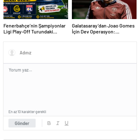
Fenerbahçe’nin Şampiyonlar
Galatasaray’dan Joao Gomes
Ligi Play-Off Turundaki
İçin Dev Operasyon:
Muhtemel Rakipleri Belli
Transferde Rekor Bütçe
Oldu!
Gündemde
En az 10 karakter gerekli
Gönder