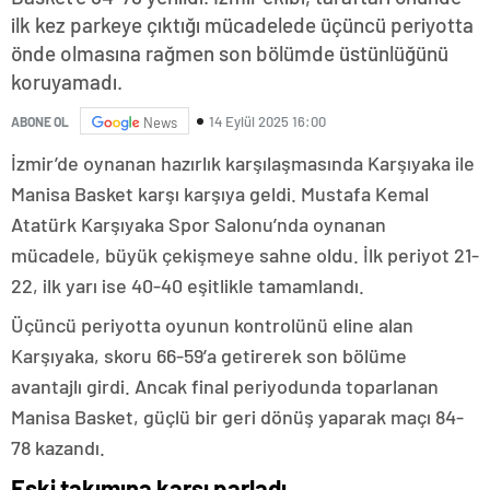
ilk kez parkeye çıktığı mücadelede üçüncü periyotta
önde olmasına rağmen son bölümde üstünlüğünü
koruyamadı.
14 Eylül 2025 16:00
ABONE OL
News
İzmir’de oynanan hazırlık karşılaşmasında Karşıyaka ile
Manisa Basket karşı karşıya geldi. Mustafa Kemal
Atatürk Karşıyaka Spor Salonu’nda oynanan
mücadele, büyük çekişmeye sahne oldu. İlk periyot 21-
22, ilk yarı ise 40-40 eşitlikle tamamlandı.
Üçüncü periyotta oyunun kontrolünü eline alan
Karşıyaka, skoru 66-59’a getirerek son bölüme
avantajlı girdi. Ancak final periyodunda toparlanan
Manisa Basket, güçlü bir geri dönüş yaparak maçı 84-
78 kazandı.
Eski takımına karşı parladı