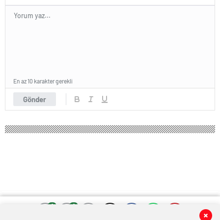
En az 10 karakter gerekli
Gönder
0
0
0
0