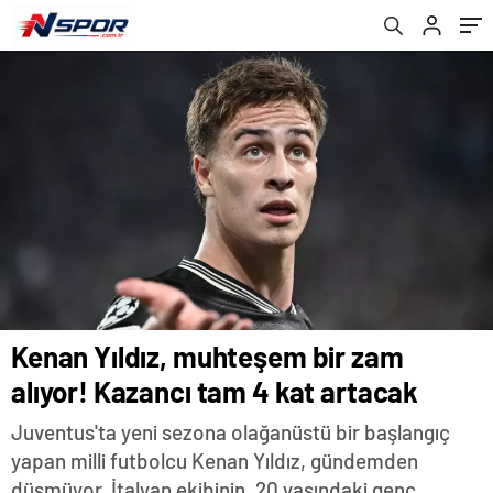
Kenan Yıldız, muhteşem bir zam
alıyor! Kazancı tam 4 kat artacak
Juventus'ta yeni sezona olağanüstü bir başlangıç
yapan milli futbolcu Kenan Yıldız, gündemden
düşmüyor. İtalyan ekibinin, 20 yaşındaki genç