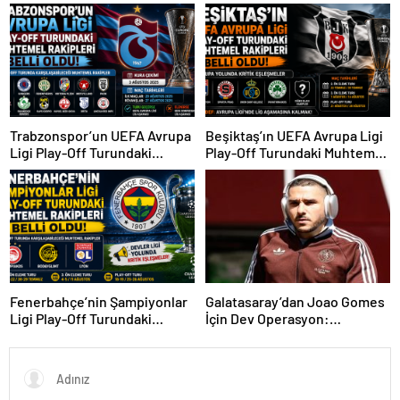
Kaçta, Şifresiz Mi?
Trabzonspor Sürprizi
Trabzonspor’un UEFA Avrupa
Beşiktaş’ın UEFA Avrupa Ligi
Ligi Play-Off Turundaki
Play-Off Turundaki Muhtemel
Muhtemel Rakipleri Belli
Rakipleri Belli Oldu! Avrupa
Oldu!
Yolunda Kritik Eşleşmeler
Fenerbahçe’nin Şampiyonlar
Galatasaray’dan Joao Gomes
Ligi Play-Off Turundaki
İçin Dev Operasyon:
Muhtemel Rakipleri Belli
Transferde Rekor Bütçe
Oldu!
Gündemde