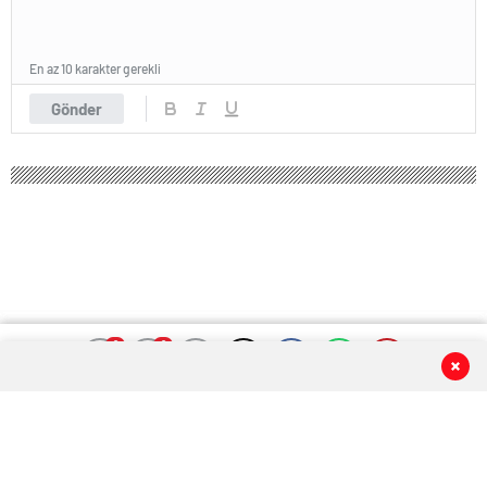
En az 10 karakter gerekli
Gönder
0
0
0
0