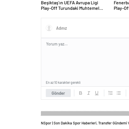
Beşiktaş’ın UEFA Avrupa Ligi
Fenerba
Play-Off Turundaki Muhtemel
Play-Of
Rakipleri Belli Oldu! Avrupa
Rakipler
Yolunda Kritik Eşleşmeler
En az 10 karakter gerekli
Gönder
NSpor | Son Dakika Spor Haberleri, Transfer Gündemi 