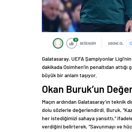
0
BEĞENDİM
ABONE OL
Galatasaray, UEFA Şampiyonlar Ligi’nin
dakikada Osimhen’in penaltıdan attığı gol
büyük bir anlam taşıyor.
Okan Buruk’un Değer
Maçın ardından Galatasaray’ın teknik di
dolu sözlerle değerlendirdi. Buruk, “
her istediğimizi sahaya yansıttı,” ifade
verdiğini belirterek, “Savunmayı ve hücu