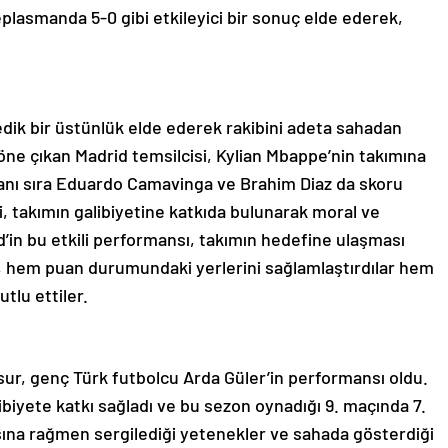
deplasmanda 5-0 gibi etkileyici bir sonuç elde ederek,
ik bir üstünlük elde ederek rakibini adeta sahadan
le öne çıkan Madrid temsilcisi, Kylian Mbappe’nin takımına
 yanı sıra Eduardo Camavinga ve Brahim Diaz da skoru
ri, takımın galibiyetine katkıda bulunarak moral ve
’in bu etkili performansı, takımın hedefine ulaşması
, hem puan durumundaki yerlerini sağlamlaştırdılar hem
utlu ettiler.
sur, genç Türk futbolcu Arda Güler’in performansı oldu.
libiyete katkı sağladı ve bu sezon oynadığı 9. maçında 7.
aşına rağmen sergilediği yetenekler ve sahada gösterdiği