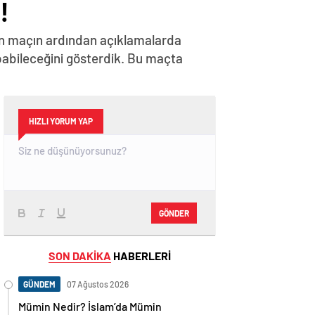
!
lan maçın ardından açıklamalarda
apabileceğini gösterdik. Bu maçta
HIZLI YORUM YAP
GÖNDER
SON DAKİKA
HABERLERİ
GÜNDEM
07 Ağustos 2026
Mümin Nedir? İslam’da Mümin