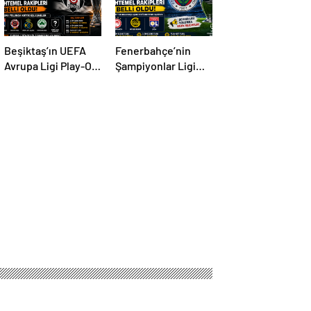
Beşiktaş’ın UEFA
Fenerbahçe’nin
Avrupa Ligi Play-Off
Şampiyonlar Ligi
Turundaki
Play-Off Turundaki
Muhtemel Rakipleri
Muhtemel Rakipleri
Belli Oldu! Avrupa
Belli Oldu!
Yolunda Kritik
Eşleşmeler