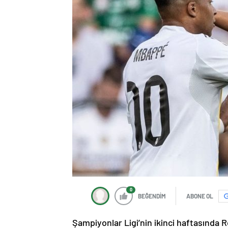
0
BEĞENDİM
ABONE OL
Şampiyonlar Ligi’nin ikinci haftasında R