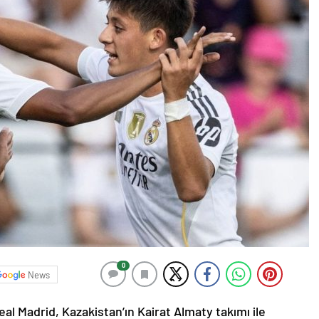
0
News
eal Madrid, Kazakistan’ın Kairat Almaty takımı ile