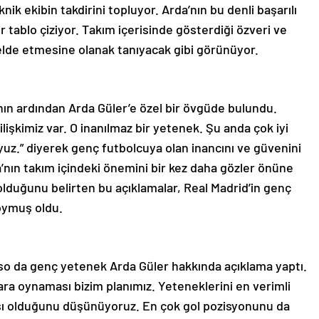
ik ekibin takdirini topluyor. Arda’nın bu denli başarılı
r tablo çiziyor. Takım içerisinde gösterdiği özveri ve
 elde etmesine olanak tanıyacak gibi görünüyor.
nın ardından Arda Güler’e özel bir övgüde bulundu.
 ilişkimiz var. O inanılmaz bir yetenek. Şu anda çok iyi
uz.” diyerek genç futbolcuya olan inancını ve güvenini
a’nın takım içindeki önemini bir kez daha gözler önüne
lduğunu belirten bu açıklamalar, Real Madrid’in genç
oymuş oldu.
so da genç yetenek Arda Güler hakkında açıklama yaptı.
ra oynaması bizim planımız. Yeteneklerini en verimli
ası olduğunu düşünüyoruz. En çok gol pozisyonunu da