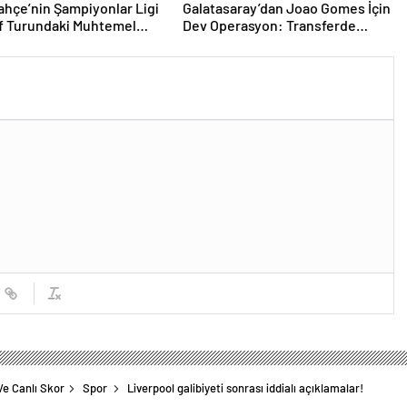
hçe’nin Şampiyonlar Ligi
Galatasaray’dan Joao Gomes İçin
f Turundaki Muhtemel
Dev Operasyon: Transferde
i Belli Oldu!
Rekor Bütçe Gündemde
Ve Canlı Skor
Spor
Liverpool galibiyeti sonrası iddialı açıklamalar!