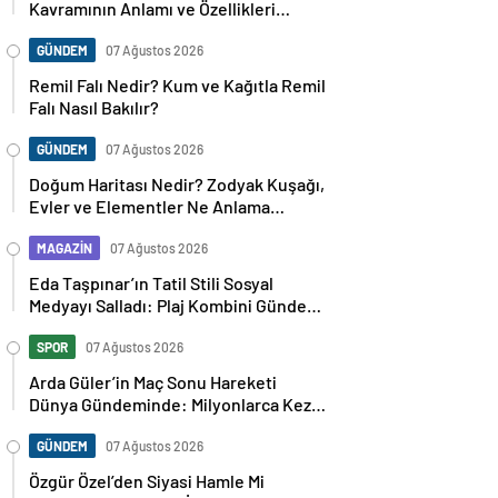
Kavramının Anlamı ve Özellikleri
Nelerdir?
GÜNDEM
07 Ağustos 2026
Remil Falı Nedir? Kum ve Kağıtla Remil
Falı Nasıl Bakılır?
GÜNDEM
07 Ağustos 2026
Doğum Haritası Nedir? Zodyak Kuşağı,
Evler ve Elementler Ne Anlama
Geliyor?
MAGAZİN
07 Ağustos 2026
Eda Taşpınar’ın Tatil Stili Sosyal
Medyayı Salladı: Plaj Kombini Gündem
Oldu
SPOR
07 Ağustos 2026
Arda Güler’in Maç Sonu Hareketi
Dünya Gündeminde: Milyonlarca Kez
Paylaşıldı
GÜNDEM
07 Ağustos 2026
Özgür Özel’den Siyasi Hamle Mi