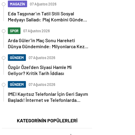
MAGAZİN
07 Ağustos 2026
Eda Taşpınar’ın Tatil Stili Sosyal
Medyayı Salladı: Plaj Kombini Gündem
Oldu
SPOR
07 Ağustos 2026
Arda Güler’in Maç Sonu Hareketi
Dünya Gündeminde: Milyonlarca Kez
Paylaşıldı
GÜNDEM
07 Ağustos 2026
Özgür Özel’den Siyasi Hamle Mi
Geliyor? Kritik Tarih İddiası
GÜNDEM
07 Ağustos 2026
IMEI Kayıtsız Telefonlar İçin Geri Sayım
Başladı! İnternet ve Telefonlarda
Kritik Uyarı
KATEGORİNİN POPÜLERLERİ