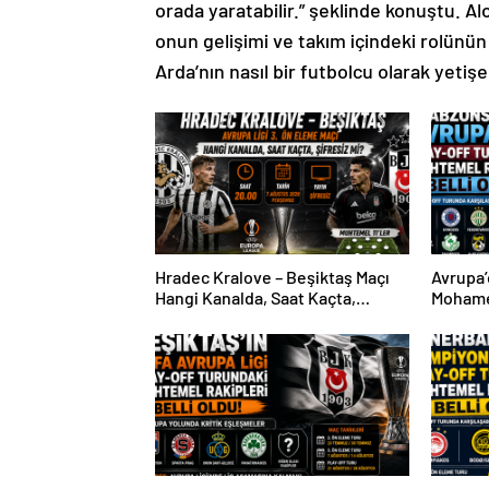
orada yaratabilir.” şeklinde konuştu. Al
onun gelişimi ve takım içindeki rolünü
Arda’nın nasıl bir futbolcu olarak yeti
Hradec Kralove – Beşiktaş Maçı
Avrupa’
Hangi Kanalda, Saat Kaçta,
Mohame
Şifresiz Mi?
Sürpriz