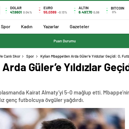
DOLAR
EURO
ALTIN
BITCOIN
47,6601
55,0389
6.497,70
0%
0.04%
-0.13%
0,08
Spor
Kadın
Yazarlar
Gazeteler
Puan Durumu
Ve Canlı Skor
Spor
Kylian Mbappe’den Arda Güler’e Yıldızlar Geçidi: O, Fut
Arda Güler’e Yıldızlar Geçid
plasmanda Kairat Almaty’yi 5-0 mağlup etti. Mbappe’nin
ldız genç futbolcuya övgüler yağdırdı.