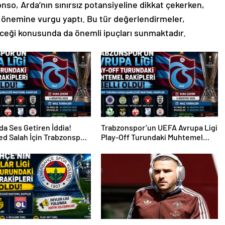
onso, Arda’nın sınırsız potansiyeline dikkat çekerken,
n önemine vurgu yaptı. Bu tür değerlendirmeler,
şeceği konusunda da önemli ipuçları sunmaktadır.
da Ses Getiren İddia!
Trabzonspor’un UEFA Avrupa Ligi
d Salah İçin Trabzonspor
Play-Off Turundaki Muhtemel
i
Rakipleri Belli Oldu!