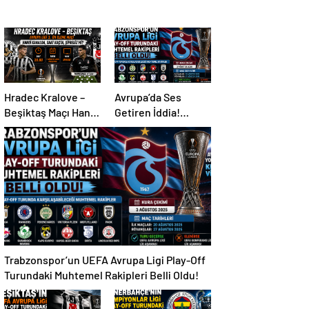
Hradec Kralove –
Avrupa’da Ses
Beşiktaş Maçı Hangi
Getiren İddia!
Kanalda, Saat
Mohamed Salah İçin
Kaçta, Şifresiz Mi?
Trabzonspor
Sürprizi
Trabzonspor’un UEFA Avrupa Ligi Play-Off
Turundaki Muhtemel Rakipleri Belli Oldu!