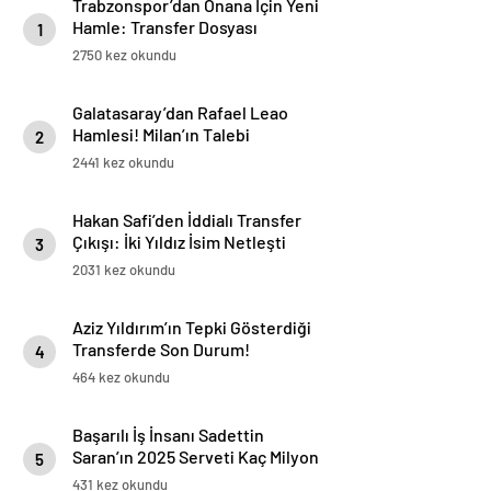
Trabzonspor’dan Onana İçin Yeni
Hamle: Transfer Dosyası
1
Yeniden Açıldı
2750 kez okundu
Galatasaray’dan Rafael Leao
Hamlesi! Milan’ın Talebi
2
Transferde Dengeleri Değiştirdi
2441 kez okundu
Hakan Safi’den İddialı Transfer
Çıkışı: İki Yıldız İsim Netleşti
3
2031 kez okundu
Aziz Yıldırım’ın Tepki Gösterdiği
Transferde Son Durum!
4
Oyuncunun Geleceği Belli Oldu
464 kez okundu
Başarılı İş İnsanı Sadettin
Saran’ın 2025 Serveti Kaç Milyon
5
TL ve Dolar?
431 kez okundu