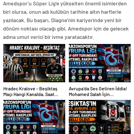
Amedspor’u Süper Lig’e yükselten önemli isimlerden
biri olursa, onun adı kulübün tarihine altın harflerle
yazılacak. Bu başarı, Diagne’nin kariyerinde yeni bir
dönüm noktası olacağı gibi, Amedspor için de gelecek
adına umut verici bir ivme yaratacaktır.
Hradec Kralove – Beşiktaş
Avrupa’da Ses Getiren İddia!
Maçı Hangi Kanalda, Saat
Mohamed Salah İçin
Kaçta, Şifresiz Mi?
Trabzonspor Sürprizi