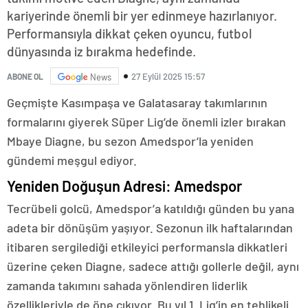
kariyerinde önemli bir yer edinmeye hazırlanıyor.
Performansıyla dikkat çeken oyuncu, futbol
dünyasında iz bırakma hedefinde.
27 Eylül 2025 15:57
ABONE OL
News
Geçmişte Kasımpaşa ve Galatasaray takımlarının
formalarını giyerek Süper Lig’de önemli izler bırakan
Mbaye Diagne, bu sezon Amedspor’la yeniden
gündemi meşgul ediyor.
Yeniden Doğuşun Adresi: Amedspor
Tecrübeli golcü, Amedspor’a katıldığı günden bu yana
adeta bir dönüşüm yaşıyor. Sezonun ilk haftalarından
itibaren sergilediği etkileyici performansla dikkatleri
üzerine çeken Diagne, sadece attığı gollerle değil, aynı
zamanda takımını sahada yönlendiren liderlik
özellikleriyle de öne çıkıyor. Bu yıl 1. Lig’in en tehlikeli