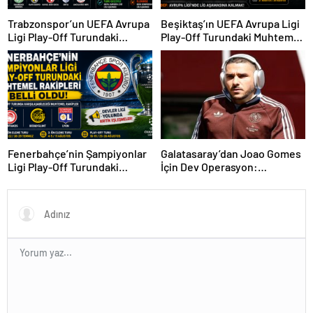
Trabzonspor’un UEFA Avrupa
Beşiktaş’ın UEFA Avrupa Ligi
Ligi Play-Off Turundaki
Play-Off Turundaki Muhtemel
Muhtemel Rakipleri Belli
Rakipleri Belli Oldu! Avrupa
Oldu!
Yolunda Kritik Eşleşmeler
Fenerbahçe’nin Şampiyonlar
Galatasaray’dan Joao Gomes
Ligi Play-Off Turundaki
İçin Dev Operasyon:
Muhtemel Rakipleri Belli
Transferde Rekor Bütçe
Oldu!
Gündemde