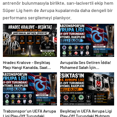
antrenör bulunmasıyla birlikte, sarı-lacivertli ekip hem
Süper Lig hem de Avrupa kupalarında daha dengeli bir
performans sergilemeyi planlıyor.
Hradec Kralove – Beşiktaş
Avrupa’da Ses Getiren İddia!
Maçı Hangi Kanalda, Saat
Mohamed Salah İçin
Kaçta, Şifresiz Mi?
Trabzonspor Sürprizi
Trabzonspor’un UEFA Avrupa
Beşiktaş’ın UEFA Avrupa Ligi
Ligi Play-Off Turundaki
Play-Off Turundaki Muhtemel