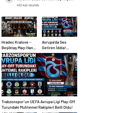
TL ve Dolar?
432 kez okundu
Hradec Kralove –
Avrupa’da Ses
Beşiktaş Maçı Hangi
Getiren İddia!
Kanalda, Saat
Mohamed Salah İçin
Kaçta, Şifresiz Mi?
Trabzonspor
Sürprizi
Trabzonspor’un UEFA Avrupa Ligi Play-Off
Turundaki Muhtemel Rakipleri Belli Oldu!