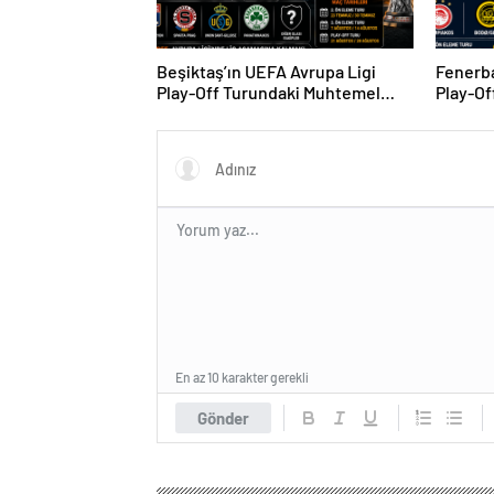
Beşiktaş’ın UEFA Avrupa Ligi
Fenerba
Play-Off Turundaki Muhtemel
Play-Of
Rakipleri Belli Oldu! Avrupa
Rakipler
Yolunda Kritik Eşleşmeler
En az 10 karakter gerekli
Gönder