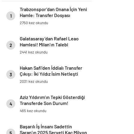
Trabzonspor’dan Onana İçin Yeni
Hamle: Transfer Dosyası
1
Yeniden Açıldı
2750 kez okundu
Galatasaray’dan Rafael Leao
Hamlesi! Milan’ın Talebi
2
Transferde Dengeleri Değiştirdi
2441 kez okundu
Hakan Safi’den İddialı Transfer
Çıkışı: İki Yıldız İsim Netleşti
3
2031 kez okundu
Aziz Yıldırım’ın Tepki Gösterdiği
Transferde Son Durum!
4
Oyuncunun Geleceği Belli Oldu
465 kez okundu
Başarılı İş İnsanı Sadettin
Saran’ın 2025 Serveti Kaç Milyon
5