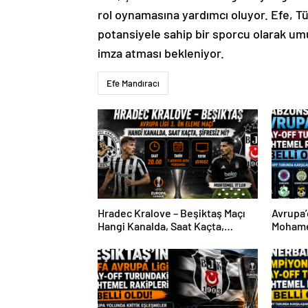
rol oynamasına yardımcı oluyor. Efe, Tü
potansiyele sahip bir sporcu olarak umu
imza atması bekleniyor.
Efe Mandıracı
Hradec Kralove – Beşiktaş Maçı
Avrupa’
Hangi Kanalda, Saat Kaçta,
Mohame
Şifresiz Mi?
Sürpriz