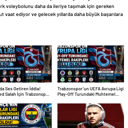
rk voleybolunu daha da ileriye taşımak için gereken
t vaat ediyor ve gelecek yıllarda daha büyük başarılara
da Ses Getiren İddia!
Trabzonspor’un UEFA Avrupa Ligi
d Salah İçin Trabzonspor
Play-Off Turundaki Muhtemel
i
Rakipleri Belli Oldu!