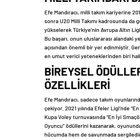
Efe Mandıracı, milli takım kariyerine 2018
sonra U20 Milli Takımı kadrosunda da gö
yükselerek Türkiye’nin Avrupa Altın L
Bu başarı, onun uluslararası alandaki 
açısından önemli bir yer edinmiştir. G
en umut verici yeteneklerinden biri hali
BİREYSEL ÖDÜLLER
ÖZELLİKLERİ
Efe Mandıracı, sadece takım oyunlarında 
çekiyor. 2021 yılında Efeler Ligi’nde “En
Kupa Voley turnuvasında “En İyi Smaçör”
Oyuncu” ödüllerini kazanarak, oyununda
hücumda hem de savunmada sergilediği e