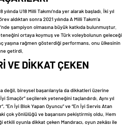
 yılında U18 Milli Takımı’nda yer alarak başladı. İki yıl
rev aldıktan sonra 2021 yılında A Milli Takım’a
igi’nde şampiyon olmasına büyük katkıda bulunmuştur.
yeteneğini ortaya koymuş ve Türk voleybolunun geleceği
enç yaşına rağmen gösterdiği performans, onu ülkesinin
ne getirdi.
İ VE DİKKAT ÇEKEN
değil, bireysel başarılarıyla da dikkatleri üzerine
 İyi Smaçör” seçilerek yeteneğini taçlandırdı. Aynı yıl
, “En İyi Blok Yapan Oyuncu” ve “En İyi Servis Atan
ki çok yönlülüğü ve başarısını pekiştirmiş oldu. Hem
tkili oyunla dikkat çeken Mandıracı, oyun zekâsı ile