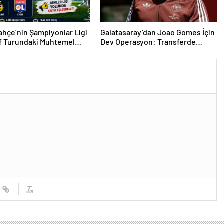
hçe’nin Şampiyonlar Ligi
Galatasaray’dan Joao Gomes İçin
f Turundaki Muhtemel
Dev Operasyon: Transferde
i Belli Oldu!
Rekor Bütçe Gündemde