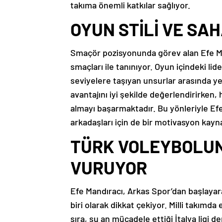
takıma önemli katkılar sağlıyor.
OYUN STİLİ VE SA
Smaçör pozisyonunda görev alan Efe Man
smaçları ile tanınıyor. Oyun içindeki li
seviyelere taşıyan unsurlar arasında y
avantajını iyi şekilde değerlendirirken,
almayı başarmaktadır. Bu yönleriyle Ef
arkadaşları için de bir motivasyon ka
TÜRK VOLEYBOLU
VURUYOR
Efe Mandıracı, Arkas Spor’dan başlaya
biri olarak dikkat çekiyor. Milli takımda
sıra, şu an mücadele ettiği İtalya ligi