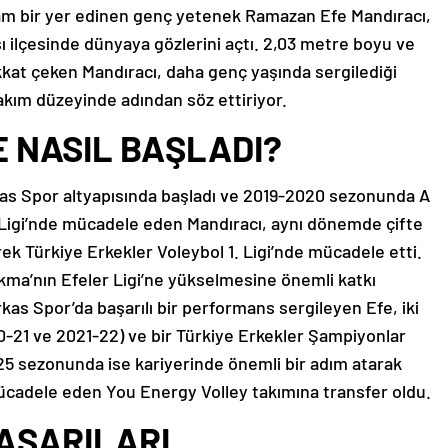
am bir yer edinen genç yetenek Ramazan Efe Mandıracı,
ı ilçesinde dünyaya gözlerini açtı. 2,03 metre boyu ve
kat çeken Mandıracı, daha genç yaşında sergilediği
kım düzeyinde adından söz ettiriyor.
 NASIL BAŞLADI?
kas Spor altyapısında başladı ve 2019-2020 sezonunda A
Ligi’nde mücadele eden Mandıracı, aynı dönemde çifte
rek Türkiye Erkekler Voleybol 1. Ligi’nde mücadele etti.
kma’nın Efeler Ligi’ne yükselmesine önemli katkı
Arkas Spor’da başarılı bir performans sergileyen Efe, iki
-21 ve 2021-22) ve bir Türkiye Erkekler Şampiyonlar
25 sezonunda ise kariyerinde önemli bir adım atarak
mücadele eden You Energy Volley takımına transfer oldu.
BAŞARILARI