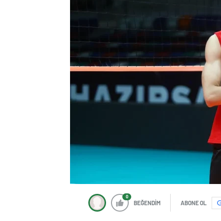
0
BEĞENDİM
ABONE OL