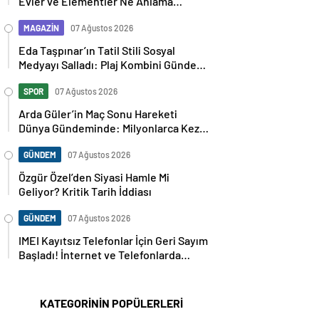
Evler ve Elementler Ne Anlama
Geliyor?
MAGAZİN
07 Ağustos 2026
Eda Taşpınar’ın Tatil Stili Sosyal
Medyayı Salladı: Plaj Kombini Gündem
Oldu
SPOR
07 Ağustos 2026
Arda Güler’in Maç Sonu Hareketi
Dünya Gündeminde: Milyonlarca Kez
Paylaşıldı
GÜNDEM
07 Ağustos 2026
Özgür Özel’den Siyasi Hamle Mi
Geliyor? Kritik Tarih İddiası
GÜNDEM
07 Ağustos 2026
IMEI Kayıtsız Telefonlar İçin Geri Sayım
Başladı! İnternet ve Telefonlarda
Kritik Uyarı
KATEGORİNİN POPÜLERLERİ