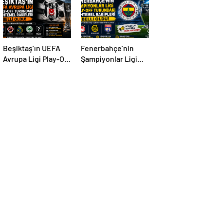
Beşiktaş’ın UEFA
Fenerbahçe’nin
Avrupa Ligi Play-Off
Şampiyonlar Ligi
Turundaki
Play-Off Turundaki
Muhtemel Rakipleri
Muhtemel Rakipleri
Belli Oldu! Avrupa
Belli Oldu!
Yolunda Kritik
Eşleşmeler