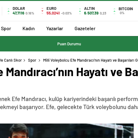
DOLAR
EURO
ALTIN
BITCOIN
47,7116
55,0241
6.507,39
0%
0.16%
-0.03%
0,23
Spor
Kadın
Yazarlar
Gazeteler
Puan Durumu
Ve Canlı Skor
Spor
Milli Voleybolcu Efe Mandıracı’nın Hayatı ve Başarıları
fe Mandıracı’nın Hayatı ve 
ek Efe Mandıracı, kulüp kariyerindeki başarılı performa
i çekmeyi başarıyor. Efe, gelecekte Türk voleybolunu dah