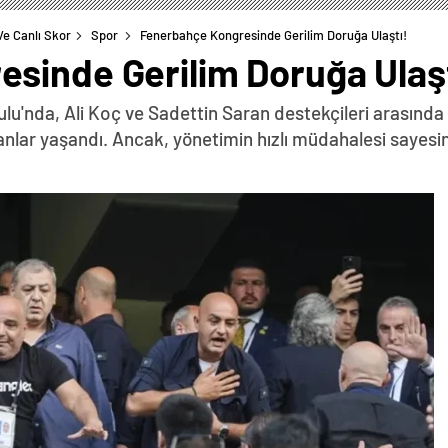
Ve Canlı Skor
Spor
Fenerbahçe Kongresinde Gerilim Doruğa Ulaştı!
sinde Gerilim Doruğa Ulaşt
u'nda, Ali Koç ve Sadettin Saran destekçileri arasında 
i anlar yaşandı. Ancak, yönetimin hızlı müdahalesi sayes