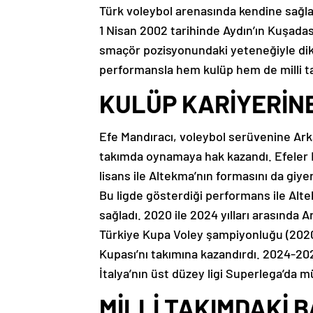
Türk voleybol arenasında kendine sağl
1 Nisan 2002 tarihinde Aydın’ın Kuşadas
smaçör pozisyonundaki yeteneğiyle dik
performansla hem kulüp hem de milli ta
KULÜP KARİYERİNE
Efe Mandıracı, voleybol serüvenine Ar
takımda oynamaya hak kazandı. Efeler 
lisans ile Altekma’nın formasını da giye
Bu ligde gösterdiği performans ile Alte
sağladı. 2020 ile 2024 yılları arasında 
Türkiye Kupa Voley şampiyonluğu (2020
Kupası’nı takımına kazandırdı. 2024-20
İtalya’nın üst düzey ligi Superlega’da 
MİLLİ TAKIMDAKİ 