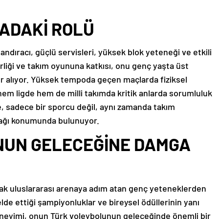
HADAKİ ROLÜ
dıracı, güçlü servisleri, yüksek blok yeteneği ve etkili
derliği ve takım oyununa katkısı, onu genç yaşta üst
er alıyor. Yüksek tempoda geçen maçlarda fiziksel
 hem ligde hem de milli takımda kritik anlarda sorumluluk
e, sadece bir sporcu değil, aynı zamanda takım
ynağı konumunda bulunuyor.
NUN GELECEĞİNE DAMGA
rak uluslararası arenaya adım atan genç yeteneklerden
 elde ettiği şampiyonluklar ve bireysel ödüllerinin yanı
 deneyimi, onun Türk voleybolunun geleceğinde önemli bir