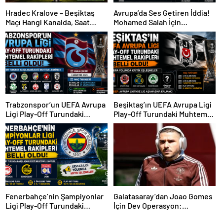
Hradec Kralove – Beşiktaş
Avrupa’da Ses Getiren İddia!
Maçı Hangi Kanalda, Saat
Mohamed Salah İçin
Kaçta, Şifresiz Mi?
Trabzonspor Sürprizi
Trabzonspor’un UEFA Avrupa
Beşiktaş’ın UEFA Avrupa Ligi
Ligi Play-Off Turundaki
Play-Off Turundaki Muhtemel
Muhtemel Rakipleri Belli
Rakipleri Belli Oldu! Avrupa
Oldu!
Yolunda Kritik Eşleşmeler
Fenerbahçe’nin Şampiyonlar
Galatasaray’dan Joao Gomes
Ligi Play-Off Turundaki
İçin Dev Operasyon:
Muhtemel Rakipleri Belli
Transferde Rekor Bütçe