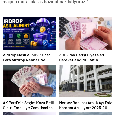
maçına moral olarak hazır olmak istiyoruz.”
Airdrop Nasıl Alınır? Kripto
ABD-İran Barışı Piyasaları
Para Airdrop Rehberi ve
Hareketlendirdi: Altın
Güvenli Katılım Yöntemleri
Zirveye Çıkarken Petrol
Geriledi
AK Parti’nin Seçim Kozu Belli
Merkez Bankası Aralık Ayı Faiz
Oldu: Emekliye Zam Hamlesi
Kararını Açıklıyor: 2025-2026
Takvimi