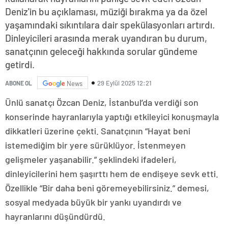
Deniz'in bu açıklaması, müziği bırakma ya da özel
yaşamındaki sıkıntılara dair spekülasyonları artırdı.
Dinleyicileri arasında merak uyandıran bu durum,
sanatçının geleceği hakkında sorular gündeme
getirdi.
29 Eylül 2025 12:21
ABONE OL
News
Ünlü sanatçı Özcan Deniz, İstanbul’da verdiği son
konserinde hayranlarıyla yaptığı etkileyici konuşmayla
dikkatleri üzerine çekti. Sanatçının “Hayat beni
istemediğim bir yere sürüklüyor. İstenmeyen
gelişmeler yaşanabilir.” şeklindeki ifadeleri,
dinleyicilerini hem şaşırttı hem de endişeye sevk etti.
Özellikle “Bir daha beni göremeyebilirsiniz.” demesi,
sosyal medyada büyük bir yankı uyandırdı ve
hayranlarını düşündürdü.