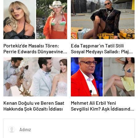
Portekiz’de Masalsı Tören:
Eda Taşpınar’ın Tatil Stili
Perrie Edwards Dünyaevine
Sosyal Medyayı Salladı: Plaj
Girdi
Kombini Gündem Oldu
Kenan Doğulu ve Beren Saat
Mehmet Ali Erbil Yeni
Hakkında Şok Gözaltı İddiası
Sevgilisi Kim? Aşk İddiasında
Dikkat Çeken Açıklama