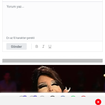
En az 10 karakter gerekli
Gönder
0
0
0
0