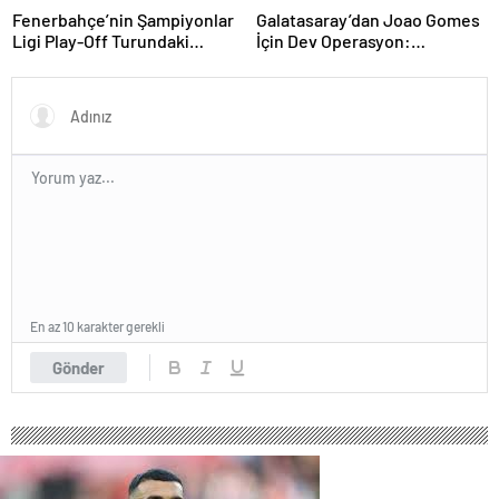
Fenerbahçe’nin Şampiyonlar
Galatasaray’dan Joao Gomes
Ligi Play-Off Turundaki
İçin Dev Operasyon:
Muhtemel Rakipleri Belli
Transferde Rekor Bütçe
Oldu!
Gündemde
En az 10 karakter gerekli
Gönder