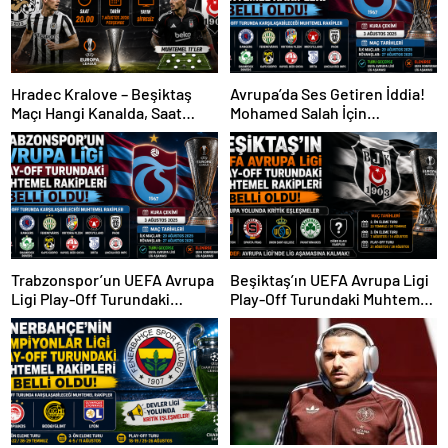
Hradec Kralove – Beşiktaş
Avrupa’da Ses Getiren İddia!
Maçı Hangi Kanalda, Saat
Mohamed Salah İçin
Kaçta, Şifresiz Mi?
Trabzonspor Sürprizi
Trabzonspor’un UEFA Avrupa
Beşiktaş’ın UEFA Avrupa Ligi
Ligi Play-Off Turundaki
Play-Off Turundaki Muhtemel
Muhtemel Rakipleri Belli
Rakipleri Belli Oldu! Avrupa
Oldu!
Yolunda Kritik Eşleşmeler