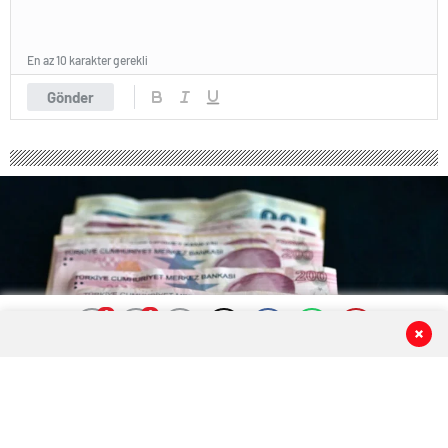
En az 10 karakter gerekli
Gönder
0
0
0
0