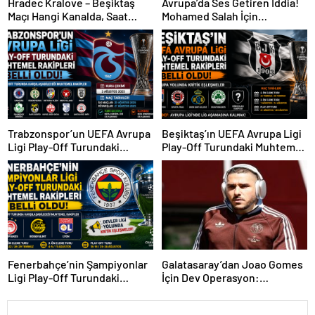
Hradec Kralove – Beşiktaş
Avrupa’da Ses Getiren İddia!
Maçı Hangi Kanalda, Saat
Mohamed Salah İçin
Kaçta, Şifresiz Mi?
Trabzonspor Sürprizi
Trabzonspor’un UEFA Avrupa
Beşiktaş’ın UEFA Avrupa Ligi
Ligi Play-Off Turundaki
Play-Off Turundaki Muhtemel
Muhtemel Rakipleri Belli
Rakipleri Belli Oldu! Avrupa
Oldu!
Yolunda Kritik Eşleşmeler
Fenerbahçe’nin Şampiyonlar
Galatasaray’dan Joao Gomes
Ligi Play-Off Turundaki
İçin Dev Operasyon:
Muhtemel Rakipleri Belli
Transferde Rekor Bütçe
Oldu!
Gündemde