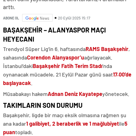
arttı.
20 Eylül 2025 15:17
ABONE OL
News
BAŞAKŞEHİR – ALANYASPOR MAÇI
HEYECANI
Trendyol Süper Lig’in 6. haftasında
RAMS Başakşehir
,
sahasında
Corendon Alanyaspor’u
ağırlayacak.
İstanbul’daki
Başakşehir Fatih Terim Stadı
’nda
oynanacak mücadele, 21 Eylül Pazar günü saat
17.00’de
başlayacak
.
Müsabakayı hakem
Adnan Deniz Kayatepe
yönetecek.
TAKIMLARIN SON DURUMU
Başakşehir, ligde bir maçı eksik olmasına rağmen şu
ana kadar
1 galibiyet, 2 beraberlik ve 1 mağlubiyet
ile
5
puan
topladı.