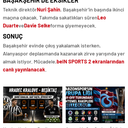
BAŞAKŞEHİR’DE EKSİKLER
Teknik direktör
Nuri Şahin
, Başakşehir’in başında ikinci
maçına çıkacak. Takımda sakatlıkları süren
Leo
Duarte
ve
Davie Selke
forma giyemeyecek.
SONUÇ
Başakşehir evinde çıkış yakalamak isterken,
Alanyaspor deplasmanda kazanarak zirve yarışında yer
almak istiyor. Mücadele,
beIN SPORTS 2 ekranlarından
canlı yayınlanacak
.