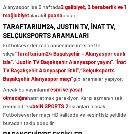
Alanyaspor ise 5 haftada
2 galibiyet, 2 beraberlik ve 1
mağlubiyet
alarak
8 puana
ulaştı.
TARAFTARIUM24, JUSTIN TV, İNAT TV,
SELÇUKSPORTS ARAMALARI
Futbolseverler maç öncesinde internette
sıkça
“Taraftarium24 Başakşehir – Alanyaspor canlı
izle”
,
“Justin TV Başakşehir Alanyaspor yayını”
,
“İnat
TV Başakşehir Alanyaspor linki”
,
“Selçuksports
Başakşehir Alanyaspor maçı”
gibi aramalar yapıyor.
Ancak bu yayınların
resmi ve yasal
olmadığını
hatırlatmak gerekiyor. Karşılaşmanın tek
resmi adresi
beIN SPORTS 2
ekranları olacak.
Futbolseverler maçı HD kalitede ve kesintisiz şekilde
buradan takip edebilir.