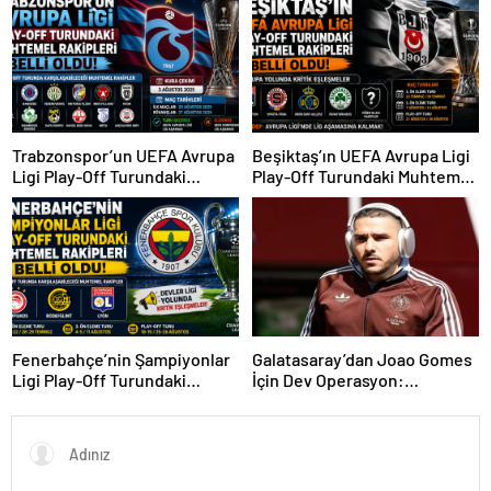
Trabzonspor’un UEFA Avrupa
Beşiktaş’ın UEFA Avrupa Ligi
Ligi Play-Off Turundaki
Play-Off Turundaki Muhtemel
Muhtemel Rakipleri Belli
Rakipleri Belli Oldu! Avrupa
Oldu!
Yolunda Kritik Eşleşmeler
Fenerbahçe’nin Şampiyonlar
Galatasaray’dan Joao Gomes
Ligi Play-Off Turundaki
İçin Dev Operasyon:
Muhtemel Rakipleri Belli
Transferde Rekor Bütçe
Oldu!
Gündemde