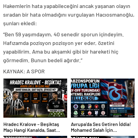
Hakemlerin hata yapabileceğini ancak yaşanan olayın
sıradan bir hata olmadığını vurgulayan Hacıosmanoğlu,
şunları ekledi:
“Ben 59 yaşımdayım, 40 senedir sporun içindeyim.
Hafızamda pozisyon pozisyon yer eder, özetini
yapabilirim. Ama bu akşamki gibi bir hareketi hiç
görmedim. Bunun bedeli ağırdır.”
KAYNAK: A SPOR
Hradec Kralove – Beşiktaş
Avrupa’da Ses Getiren İddia!
Maçı Hangi Kanalda, Saat
Mohamed Salah İçin
Kaçta, Şifresiz Mi?
Trabzonspor Sürprizi