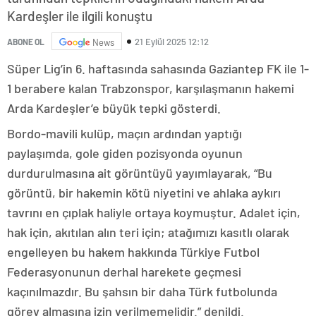
Kardeşler ile ilgili konuştu
21 Eylül 2025 12:12
ABONE OL
News
Süper Lig’in 6. haftasında sahasında Gaziantep FK ile 1-
1 berabere kalan Trabzonspor, karşılaşmanın hakemi
Arda Kardeşler’e büyük tepki gösterdi.
Bordo-mavili kulüp, maçın ardından yaptığı
paylaşımda, gole giden pozisyonda oyunun
durdurulmasına ait görüntüyü yayımlayarak, “Bu
görüntü, bir hakemin kötü niyetini ve ahlaka aykırı
tavrını en çıplak haliyle ortaya koymuştur. Adalet için,
hak için, akıtılan alın teri için; atağımızı kasıtlı olarak
engelleyen bu hakem hakkında Türkiye Futbol
Federasyonunun derhal harekete geçmesi
kaçınılmazdır. Bu şahsın bir daha Türk futbolunda
görev almasına izin verilmemelidir.” denildi.