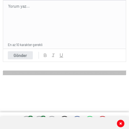
En az 10 karakter gerekli
Gönder
0
0
0
0