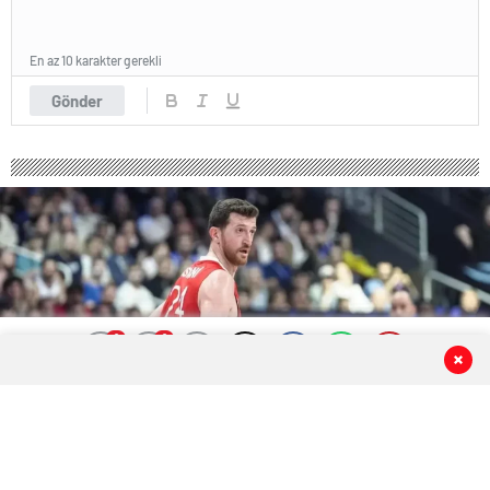
En az 10 karakter gerekli
Gönder
0
0
0
0