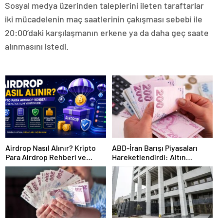
Sosyal medya üzerinden taleplerini ileten taraftarlar
iki mücadelenin maç saatlerinin çakışması sebebi ile
20:00’daki karşılaşmanın erkene ya da daha geç saate
alınmasını istedi.
Airdrop Nasıl Alınır? Kripto
ABD-İran Barışı Piyasaları
Para Airdrop Rehberi ve
Hareketlendirdi: Altın
Güvenli Katılım Yöntemleri
Zirveye Çıkarken Petrol
Geriledi