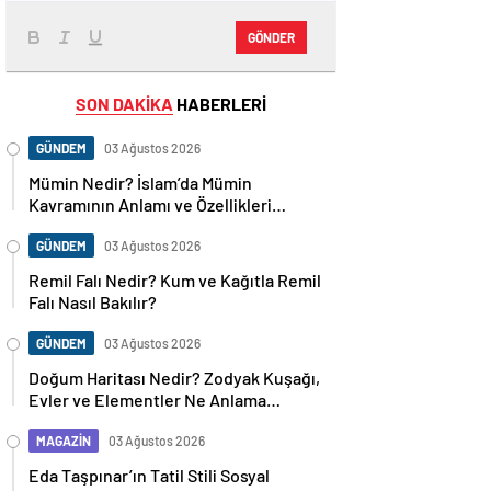
GÖNDER
SON DAKİKA
HABERLERİ
GÜNDEM
03 Ağustos 2026
Mümin Nedir? İslam’da Mümin
Kavramının Anlamı ve Özellikleri
Nelerdir?
GÜNDEM
03 Ağustos 2026
Remil Falı Nedir? Kum ve Kağıtla Remil
Falı Nasıl Bakılır?
GÜNDEM
03 Ağustos 2026
Doğum Haritası Nedir? Zodyak Kuşağı,
Evler ve Elementler Ne Anlama
Geliyor?
MAGAZİN
03 Ağustos 2026
Eda Taşpınar’ın Tatil Stili Sosyal