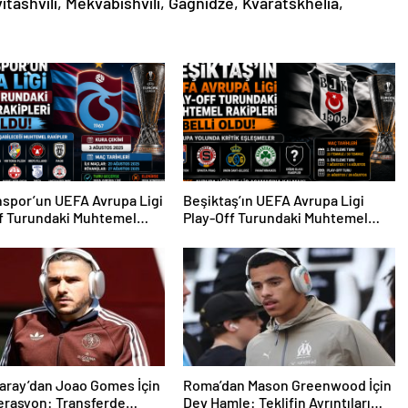
itashvili, Mekvabishvili, Gagnidze, Kvaratskhelia,
spor’un UEFA Avrupa Ligi
Beşiktaş’ın UEFA Avrupa Ligi
f Turundaki Muhtemel
Play-Off Turundaki Muhtemel
i Belli Oldu!
Rakipleri Belli Oldu! Avrupa
Yolunda Kritik Eşleşmeler
aray’dan Joao Gomes İçin
Roma’dan Mason Greenwood İçin
erasyon: Transferde
Dev Hamle: Teklifin Ayrıntıları