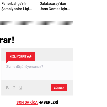
Fenerbahçe’nin
Galatasaray’dan
Şampiyonlar Ligi
Joao Gomes İçin
Play-Off Turundaki
Dev Operasyon:
Muhtemel Rakipleri
Transferde Rekor
Belli Oldu!
Bütçe Gündemde
rar!
HIZLI YORUM YAP
GÖNDER
SON DAKİKA
HABERLERİ