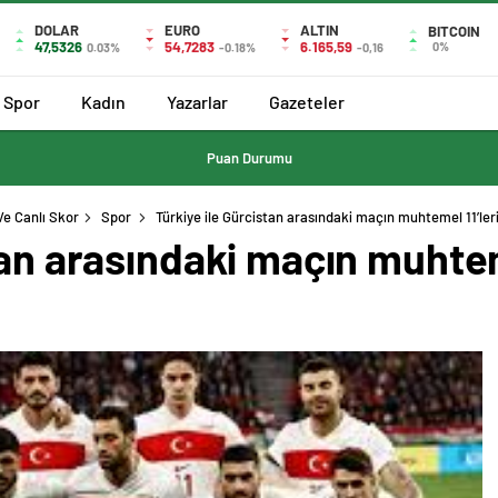
DOLAR
EURO
ALTIN
BITCOIN
47,5326
54,7283
6.165,59
0%
0.03%
-0.18%
-0,16
Spor
Kadın
Yazarlar
Gazeteler
Puan Durumu
Ve Canlı Skor
Spor
Türkiye ile Gürcistan arasındaki maçın muhtemel 11’leri 
tan arasındaki maçın muhteme