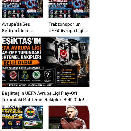
Avrupa’da Ses
Trabzonspor’un
Getiren İddia!
UEFA Avrupa Ligi
Mohamed Salah İçin
Play-Off Turundaki
Trabzonspor
Muhtemel Rakipleri
Sürprizi
Belli Oldu!
Beşiktaş’ın UEFA Avrupa Ligi Play-Off
Turundaki Muhtemel Rakipleri Belli Oldu!
Avrupa Yolunda Kritik Eşleşmeler