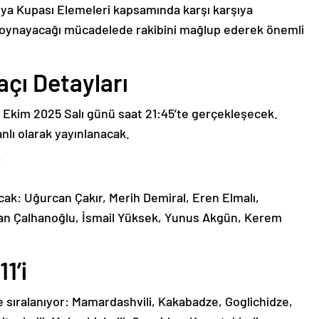
Dünya Kupası Elemeleri kapsamında karşı karşıya
a oynayacağı mücadelede rakibini mağlup ederek önemli
çı Detayları
4 Ekim 2025 Salı günü saat 21:45’te gerçekleşecek.
nlı olarak yayınlanacak.
i
acak: Uğurcan Çakır, Merih Demiral, Eren Elmalı,
an Çalhanoğlu, İsmail Yüksek, Yunus Akgün, Kerem
1’i
de sıralanıyor: Mamardashvili, Kakabadze, Goglichidze,