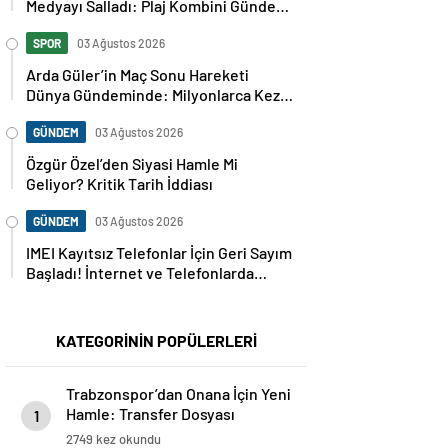
Medyayı Salladı: Plaj Kombini Gündem
Oldu
SPOR
03 Ağustos 2026
Arda Güler’in Maç Sonu Hareketi
Dünya Gündeminde: Milyonlarca Kez
Paylaşıldı
GÜNDEM
03 Ağustos 2026
Özgür Özel’den Siyasi Hamle Mi
Geliyor? Kritik Tarih İddiası
GÜNDEM
03 Ağustos 2026
IMEI Kayıtsız Telefonlar İçin Geri Sayım
Başladı! İnternet ve Telefonlarda
Kritik Uyarı
KATEGORİNİN POPÜLERLERİ
Trabzonspor’dan Onana İçin Yeni
Hamle: Transfer Dosyası
1
Yeniden Açıldı
2749 kez okundu