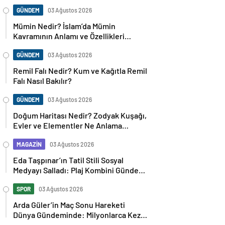
GÜNDEM
03 Ağustos 2026
Mümin Nedir? İslam’da Mümin
Kavramının Anlamı ve Özellikleri
Nelerdir?
GÜNDEM
03 Ağustos 2026
Remil Falı Nedir? Kum ve Kağıtla Remil
Falı Nasıl Bakılır?
GÜNDEM
03 Ağustos 2026
Doğum Haritası Nedir? Zodyak Kuşağı,
Evler ve Elementler Ne Anlama
Geliyor?
MAGAZİN
03 Ağustos 2026
Eda Taşpınar’ın Tatil Stili Sosyal
Medyayı Salladı: Plaj Kombini Gündem
Oldu
SPOR
03 Ağustos 2026
Arda Güler’in Maç Sonu Hareketi
Dünya Gündeminde: Milyonlarca Kez
Paylaşıldı