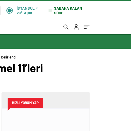
SABAHA KALAN
İSTANBUL
SÜRE
29°
AÇIK
belirlendi!
l 11’leri
HIZLI YORUM YAP