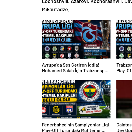
Lochoshvili, Azarovi, Kochorashvili, Dav
Mikautadze.
Avrupa’da Ses Getiren İddia!
Trabzon
Mohamed Salah İçin Trabzonspor
Play-Of
Sürprizi
Rakipler
Fenerbahçe’nin Şampiyonlar Ligi
Galatas
Play-Off Turundaki Muhtemel
Dev Op