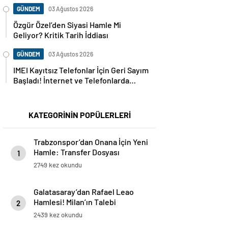
GÜNDEM
03 Ağustos 2026
Özgür Özel’den Siyasi Hamle Mi
Geliyor? Kritik Tarih İddiası
GÜNDEM
03 Ağustos 2026
IMEI Kayıtsız Telefonlar İçin Geri Sayım
Başladı! İnternet ve Telefonlarda
Kritik Uyarı
KATEGORİNİN POPÜLERLERİ
Trabzonspor’dan Onana İçin Yeni
Hamle: Transfer Dosyası
1
Yeniden Açıldı
2749 kez okundu
Galatasaray’dan Rafael Leao
Hamlesi! Milan’ın Talebi
2
Transferde Dengeleri Değiştirdi
2439 kez okundu