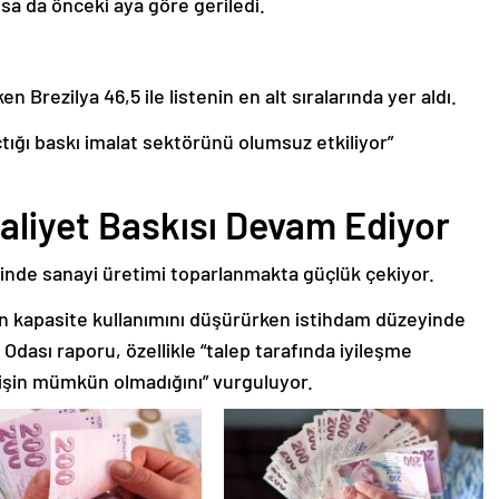
lsa da önceki aya göre geriledi.
n Brezilya 46,5 ile listenin en alt sıralarında yer aldı.
açtığı baskı imalat sektörünü olumsuz etkiliyor”
Maliyet Baskısı Devam Ediyor
linde sanayi üretimi toparlanmakta güçlük çekiyor.
arın kapasite kullanımını düşürürken istihdam düzeyinde
 Odası raporu, özellikle “talep tarafında iyileşme
işin mümkün olmadığını” vurguluyor.