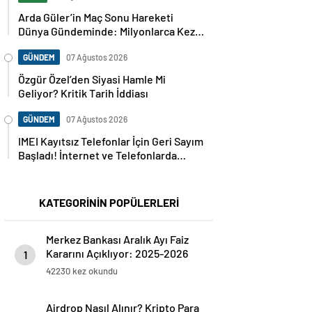
Arda Güler’in Maç Sonu Hareketi
Dünya Gündeminde: Milyonlarca Kez
Paylaşıldı
GÜNDEM
07 Ağustos 2026
Özgür Özel’den Siyasi Hamle Mi
Geliyor? Kritik Tarih İddiası
GÜNDEM
07 Ağustos 2026
IMEI Kayıtsız Telefonlar İçin Geri Sayım
Başladı! İnternet ve Telefonlarda
Kritik Uyarı
KATEGORİNİN POPÜLERLERİ
Merkez Bankası Aralık Ayı Faiz
Kararını Açıklıyor: 2025-2026
1
Takvimi
42230 kez okundu
Airdrop Nasıl Alınır? Kripto Para