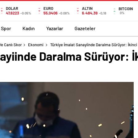
DOLAR
EURO
ALTIN
BITCOIN
47,6223
55,0406
6.484,39
0%
-0.05%
-0.08%
-0,18
Spor
Kadın
Yazarlar
Gazeteler
Ve Canlı Skor
Ekonomi
Türkiye İmalat Sanayiinde Daralma Sürüyor: İkinci
ayiinde Daralma Sürüyor: İ