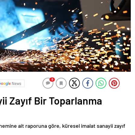
0
News
ii Zayıf Bir Toparlanma
nemine ait raporuna göre, küresel imalat sanayii zayıf
.