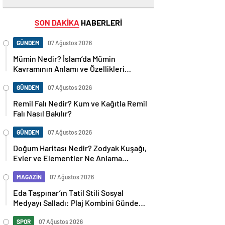
SON DAKİKA
HABERLERİ
GÜNDEM
07 Ağustos 2026
Mümin Nedir? İslam’da Mümin
Kavramının Anlamı ve Özellikleri
Nelerdir?
GÜNDEM
07 Ağustos 2026
Remil Falı Nedir? Kum ve Kağıtla Remil
Falı Nasıl Bakılır?
GÜNDEM
07 Ağustos 2026
Doğum Haritası Nedir? Zodyak Kuşağı,
Evler ve Elementler Ne Anlama
Geliyor?
MAGAZİN
07 Ağustos 2026
Eda Taşpınar’ın Tatil Stili Sosyal
Medyayı Salladı: Plaj Kombini Gündem
Oldu
SPOR
07 Ağustos 2026