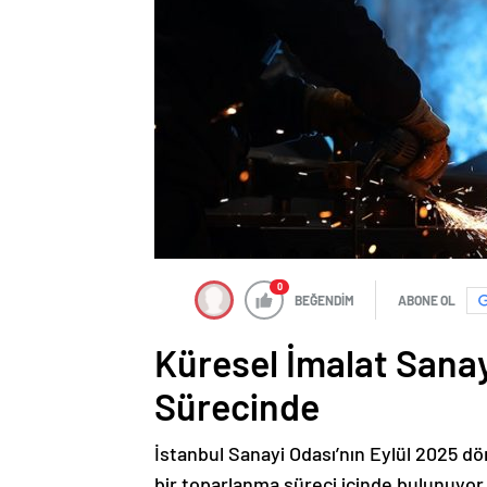
0
BEĞENDİM
ABONE OL
Küresel İmalat Sanay
Sürecinde
İstanbul Sanayi Odası’nın Eylül 2025 dö
bir toparlanma süreci içinde bulunuyor