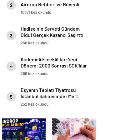
Airdrop Rehberi ve Güvenli
2
Katılım Yöntemleri
10371 kez okundu
Hadise’nin Serveti Gündem
Oldu! Gerçek Kazancı Şaşırttı
3
266 kez okundu
Kademeli Emeklilikte Yeni
Dönem: 2000 Sonrası SGK’lılar
4
İçin Prim ve Yaş Tablosu
266 kez okundu
Netleşiyor
Eşyanın Tabiatı Tiyatrosu
İstanbul Sahnesinde: Mert
5
Turak & Aslıhan Malbora’yla
252 kez okundu
Buluşma