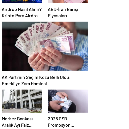
Airdrop Nasıl Alınır?
ABD-İran Barışı
Kripto Para Airdrop
Piyasaları
Rehberi ve Güvenli
Hareketlendirdi:
Katılım Yöntemleri
Altın Zirveye
Çıkarken Petrol
Geriledi
AK Parti’nin Seçim Kozu Belli Oldu:
Emekliye Zam Hamlesi
Merkez Bankası
2025 GSB
Aralık Ayı Faiz
Promosyon