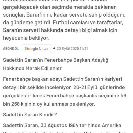
gerçekleşecek olan seçimde merakla beklenen
sonuçlar, Saran'ın ne kadar servete sahip olduğunu
da gündeme getirdi. Futbol camiası ve taraftarlar,
Saran'ın serveti hakkında detaylı bilgi almak için
heyecanla bekliyor.
20 Eylül 2025 11:31
ABONE OL
News
Sadettin Saran’ın Fenerbahçe Başkan Adaylığı
Hakkında Merak Edilenler
Fenerbahçe başkan adayı Sadettin Saran’ın kariyeri
detaylı bir şekilde inceleniyor. 20-21 Eylül günlerinde
gerçekleştirilecek Fenerbahçe başkanlık seçimine 49
bin 268 kişinin oy kullanması bekleniyor.
Sadettin Saran Kimdir?
Sadettin Saran, 30 Ağustos 1964 tarihinde Amerika