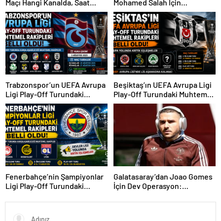
Maçı Hangi Kanalda, Saat
Mohamed Salah İçin
Kaçta, Şifresiz Mi?
Trabzonspor Sürprizi
Trabzonspor’un UEFA Avrupa
Beşiktaş’ın UEFA Avrupa Ligi
Ligi Play-Off Turundaki
Play-Off Turundaki Muhtemel
Muhtemel Rakipleri Belli
Rakipleri Belli Oldu! Avrupa
Oldu!
Yolunda Kritik Eşleşmeler
Fenerbahçe’nin Şampiyonlar
Galatasaray’dan Joao Gomes
Ligi Play-Off Turundaki
İçin Dev Operasyon:
Muhtemel Rakipleri Belli
Transferde Rekor Bütçe
Oldu!
Gündemde