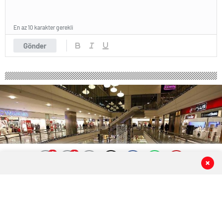
En az 10 karakter gerekli
Gönder
0
0
0
0