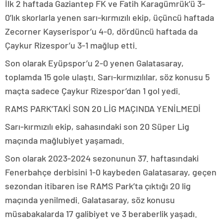
İlk 2 haftada Gaziantep FK ve Fatih Karagümrük’ü 3-
0’lık skorlarla yenen sarı-kırmızılı ekip, üçüncü haftada
Zecorner Kayserispor’u 4-0, dördüncü haftada da
Çaykur Rizespor’u 3-1 mağlup etti.
Son olarak Eyüpspor’u 2-0 yenen Galatasaray,
toplamda 15 gole ulaştı. Sarı-kırmızılılar, söz konusu 5
maçta sadece Çaykur Rizespor’dan 1 gol yedi.
RAMS PARK’TAKİ SON 20 LİG MAÇINDA YENİLMEDİ
Sarı-kırmızılı ekip, sahasındaki son 20 Süper Lig
maçında mağlubiyet yaşamadı.
Son olarak 2023-2024 sezonunun 37. haftasındaki
Fenerbahçe derbisini 1-0 kaybeden Galatasaray, geçen
sezondan itibaren ise RAMS Park’ta çıktığı 20 lig
maçında yenilmedi. Galatasaray, söz konusu
müsabakalarda 17 galibiyet ve 3 beraberlik yaşadı.