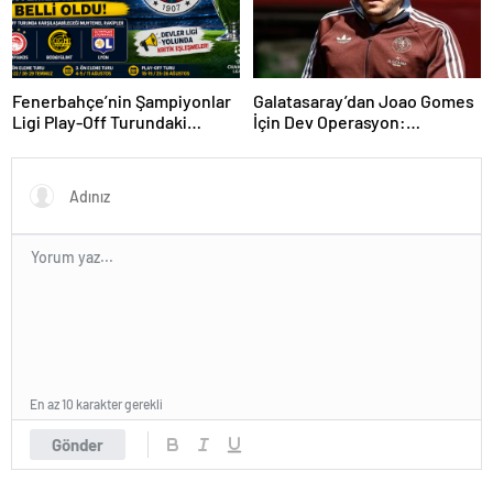
Fenerbahçe’nin Şampiyonlar
Galatasaray’dan Joao Gomes
Ligi Play-Off Turundaki
İçin Dev Operasyon:
Muhtemel Rakipleri Belli
Transferde Rekor Bütçe
Oldu!
Gündemde
En az 10 karakter gerekli
Gönder