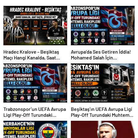
Hradec Kralove – Beşiktaş
Avrupa’da Ses Getiren İddia!
Maçı Hangi Kanalda, Saat
Mohamed Salah İçin
Kaçta, Şifresiz Mi?
Trabzonspor Sürprizi
Trabzonspor’un UEFA Avrupa
Beşiktaş’ın UEFA Avrupa Ligi
Ligi Play-Off Turundaki
Play-Off Turundaki Muhtemel
Muhtemel Rakipleri Belli
Rakipleri Belli Oldu! Avrupa
Oldu!
Yolunda Kritik Eşleşmeler