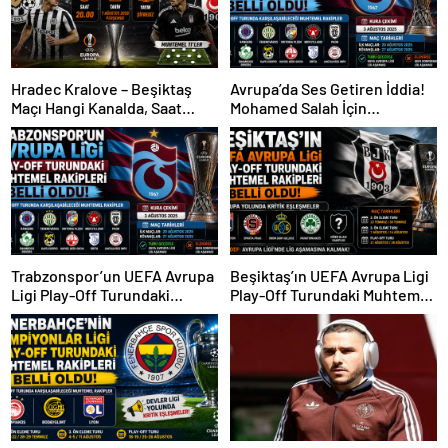
Hradec Kralove – Beşiktaş
Avrupa’da Ses Getiren İddia!
Maçı Hangi Kanalda, Saat
Mohamed Salah İçin
Kaçta, Şifresiz Mi?
Trabzonspor Sürprizi
Trabzonspor’un UEFA Avrupa
Beşiktaş’ın UEFA Avrupa Ligi
Ligi Play-Off Turundaki
Play-Off Turundaki Muhtemel
Muhtemel Rakipleri Belli
Rakipleri Belli Oldu! Avrupa
Oldu!
Yolunda Kritik Eşleşmeler