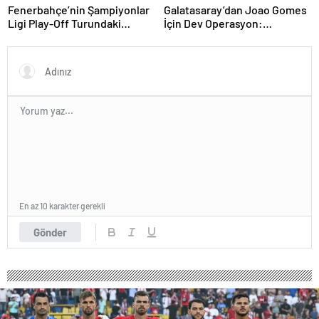
Fenerbahçe’nin Şampiyonlar
Galatasaray’dan Joao Gomes
Ligi Play-Off Turundaki
İçin Dev Operasyon:
Muhtemel Rakipleri Belli
Transferde Rekor Bütçe
Oldu!
Gündemde
En az 10 karakter gerekli
Gönder