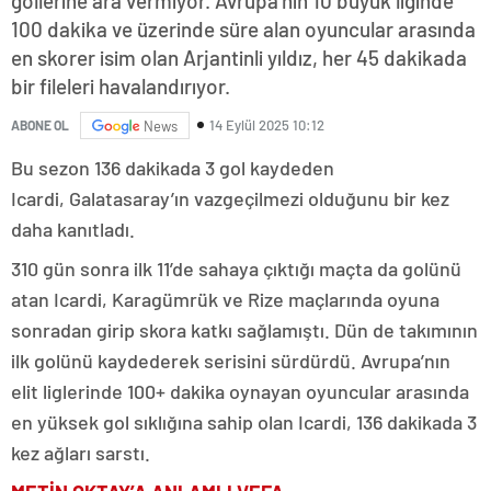
gollerine ara vermiyor. Avrupa’nın 10 büyük liginde
100 dakika ve üzerinde süre alan oyuncular arasında
en skorer isim olan Arjantinli yıldız, her 45 dakikada
bir fileleri havalandırıyor.
14 Eylül 2025 10:12
ABONE OL
News
Bu sezon 136 dakikada 3 gol kaydeden
Icardi, Galatasaray’ın vazgeçilmezi olduğunu bir kez
daha kanıtladı.
310 gün sonra ilk 11’de sahaya çıktığı maçta da golünü
atan Icardi, Karagümrük ve Rize maçlarında oyuna
sonradan girip skora katkı sağlamıştı. Dün de takımının
ilk golünü kaydederek serisini sürdürdü. Avrupa’nın
elit liglerinde 100+ dakika oynayan oyuncular arasında
en yüksek gol sıklığına sahip olan Icardi, 136 dakikada 3
kez ağları sarstı.